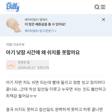
베이비빌리 앱에서
더 많은 베동글을 볼 수 있어요!
베이비빌리 앱 다운받기
익명
/
자유주제
아기 낮잠 시간에 왜 쉬지를 못할까요
튼튼한 말
2026.05.27
조회
279
아기 자면 저도 쉬면 되는데 빨래 돌리고 젖병 씻고 정리하다
끝나요…근데 막상 집안일 미루고 누우면 쉬는 것도 불안하고
죄책감 들어요ㅠㅠ
결국 쉬지도 못하고 집안일도 완벽하게 못하고 하루 끝나면