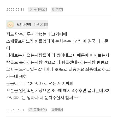
2026.05.31
공감해요
1
답글달기
노리너구리
임신 2개월
저도 단축근무시작했는데 그거때매
스케쥴표짜느라 힘들었다며 눈치주는과장님에 결국 나때문
에
피해보는거 없는사람들이 더 씹어대고 나때문에 피해보는사
람들도 축하하는사람 앞으로 더 힘들겠네~하는사람 반반으
로 나뉜느낌.. 일찍갈때마다 90도로 죄송해요 죄송해요 하고
가는데 괜히
눈물이 ㅜㅜ 12주이내로 쓰는거 어짜피
오픈을 임신확인서상으론 8주에 해서 4주후면 끝나는데 32
주이후로는 얼마나 더 눈치주실지 벌써 스트...
2026.05.31
공감해요
1
답글달기