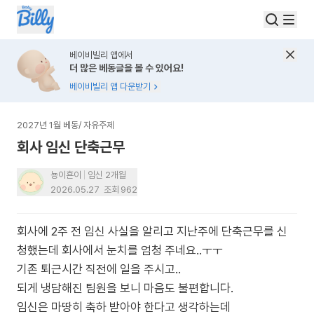
베이비빌리 앱에서
더 많은 베동글을 볼 수 있어요!
베이비빌리 앱 다운받기
2027년 1월 베동
/
자유주제
회사 임신 단축근무
뇽이횬이
임신 2개월
2026.05.27
조회
962
회사에 2주 전 임신 사실을 알리고 지난주에 단축근무를 신
청했는데 회사에서 눈치를 엄청 주네요..ㅜㅜ
기존 퇴근시간 직전에 일을 주시고..
되게 냉담해진 팀원을 보니 마음도 불편합니다.
임신은 마땅히 축하 받아야 한다고 생각하는데