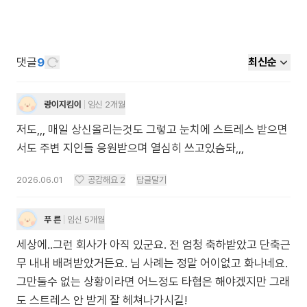
댓글
9
최신순
랑이지킴이
임신 2개월
저도,,, 매일 상신올리는것도 그렇고 눈치에 스트레스 받으면
서도 주변 지인들 응원받으며 열심히 쓰고있슴돠,,,
2026.06.01
공감해요
2
답글달기
푸 른
임신 5개월
세상에..그런 회사가 아직 있군요. 전 엄청 축하받았고 단축근
무 내내 배려받았거든요. 님 사례는 정말 어이없고 화나네요.
그만둘수 없는 상황이라면 어느정도 타협은 해야겠지만 그래
도 스트레스 안 받게 잘 헤쳐나가시길!