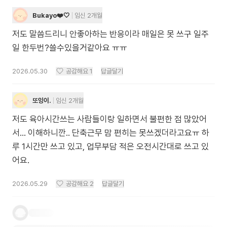
Bukayo❤️🤍
임신 2개월
저도 말씀드리니 안좋아하는 반응이라 매일은 못 쓰구 일주
일 한두번?쓸수있을거같아요 ㅠㅠ
2026.05.30
공감해요
1
답글달기
또잉이.
임신 2개월
저도 육아시간쓰는 사람들이랑 일하면서 불편한 점 많았어
서... 이해하니깐.. 단축근무 맘 편히는 못쓰겠더라고요ㅠ 하
루 1시간만 쓰고 있고, 업무부담 적은 오전시간대로 쓰고 있
어요.
2026.05.29
공감해요
2
답글달기