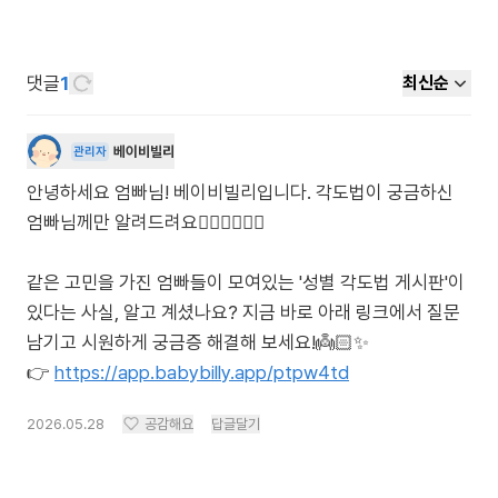
댓글
1
최신순
베이비빌리
관리자
안녕하세요 엄빠님! 베이비빌리입니다. 각도법이 궁금하신
엄빠님께만 알려드려요🙋🏻‍♀️🙋🏻‍♂️
같은 고민을 가진 엄빠들이 모여있는 '성별 각도법 게시판'이
있다는 사실, 알고 계셨나요? 지금 바로 아래 링크에서 질문
남기고 시원하게 궁금증 해결해 보세요!👼🏻✨
👉
https://app.babybilly.app/ptpw4td
2026.05.28
공감해요
답글달기