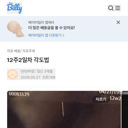
베이비빌리 앱에서
더 많은 베동글을 볼 수 있어요!
베이비빌리 앱 다운받기
자유 베동
/
자유주제
12주2일차 각도법
땬땬마암
임신 3개월
2026.05.27
조회
168