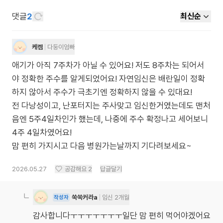
댓글
2
최신순
케켐
다둥이엄빠
애기가 아직 7주차가 아닐 수 있어요! 저도 8주차는 되어서
야 정확한 주수를 알게되었어요! 자연임신은 배란일이 정확
하지 않아서 주수가 극초기엔 정확하지 않을 수 있대요!
전 다낭성이고, 난포터지는 주사맞고 임신한거였는데도 맨처
음엔 5주4일차인가 했는데, 나중에 주수 확정나고 세어보니
4주 4일차였어요!
맘 편히 가지시고 다음 병원가는날까지 기다려보세요~
2026.05.27
공감해요
2
답글달기
쑥쑥커라a
임신 2개월
작성자
감사합니다ㅜㅜㅜㅜㅜㅜㅜ일단 맘 편히 먹어야겠어요