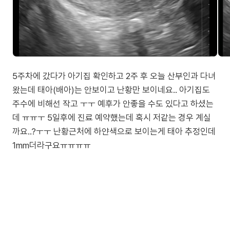
5주차에 갔다가 아기집 확인하고 2주 후 오늘 산부인과 다녀
왔는데 태아(배아)는 안보이고 난황만 보이네요.. 아기집도
주수에 비해선 작고 ㅜㅜ 예후가 안좋을 수도 있다고 하셨는
데 ㅠㅠㅜ 5일후에 진료 예약했는데 혹시 저같는 경우 계실
까요..?ㅜㅜ 난황근처에 하얀색으로 보이는게 태아 추정인데
1mm더라구요ㅠㅠㅠㅠ