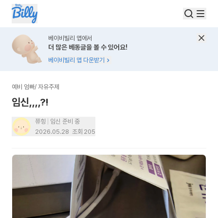
베이비빌리 앱에서
더 많은 베동글을 볼 수 있어요!
베이비빌리 앱 다운받기
예비 엄빠
/
자유주제
임신,,,,?!
쮸힝
임신 준비 중
2026.05.28
조회
205