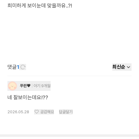
희미하게 보이눈데 맞을까유..?!
댓글
1
최신순
푸린💗
아기 9개월
네 잘보이는데요!??
2026.05.28
공감해요
답글달기