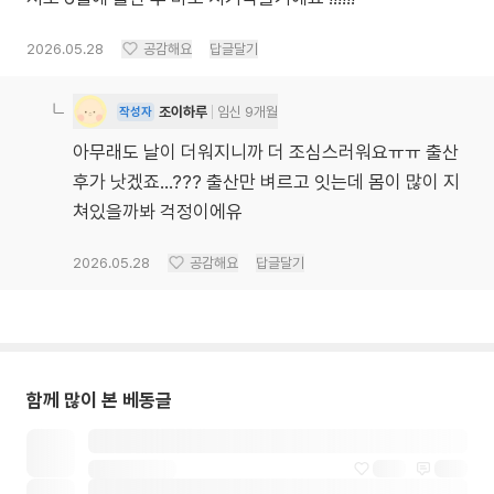
2026.05.28
공감해요
답글달기
조이하루
임신 9개월
작성자
아무래도 날이 더워지니까 더 조심스러워요ㅠㅠ 출산
후가 낫겠죠...??? 출산만 벼르고 잇는데 몸이 많이 지
쳐있을까봐 걱정이에유
2026.05.28
공감해요
답글달기
함께 많이 본 베동글