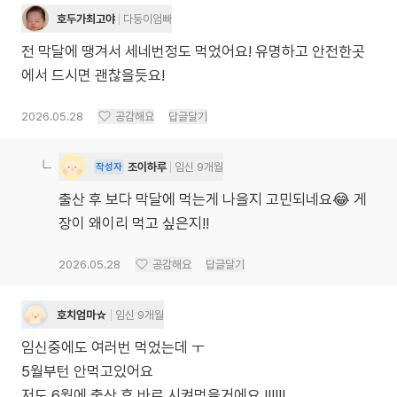
호두가최고야
다둥이엄빠
전 막달에 땡겨서 세네번정도 먹었어요! 유명하고 안전한곳
에서 드시면 괜찮을듯요!
2026.05.28
공감해요
답글달기
조이하루
임신 9개월
작성자
출산 후 보다 막달에 먹는게 나을지 고민되네요😂 게
장이 왜이리 먹고 싶은지!!
2026.05.28
공감해요
답글달기
호치엄마☆
임신 9개월
임신중에도 여러번 먹었는데 ㅜ
5월부턴 안먹고있어요
저도 6월에 출산 후 바로 시켜먹을거에요 !!!!!!