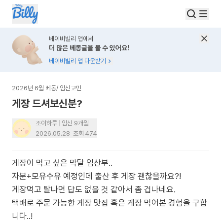
베이비빌리 앱에서
더 많은 베동글을 볼 수 있어요!
베이비빌리 앱 다운받기
2026년 6월 베동
/
임신고민
게장 드셔보신분?
조이하루
임신 9개월
2026.05.28
조회
474
게장이 먹고 싶은 막달 임산부..
자분+모유수유 예정인데 출산 후 게장 괜찮을까요?!
게장먹고 탈나면 답도 없을 것 같아서 좀 겁나네요.
택배로 주문 가능한 게장 맛집 혹은 게장 먹어본 경험을 구합
니다..!