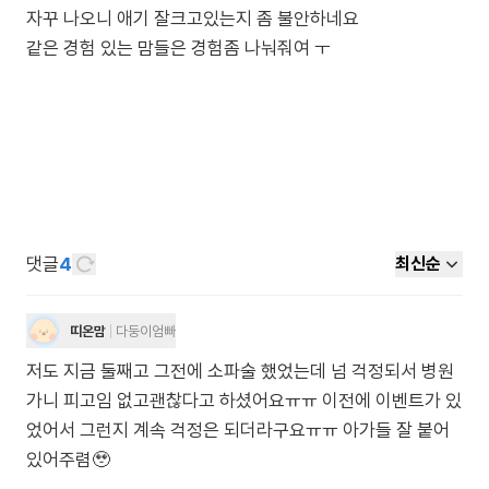
자꾸 나오니 애기 잘크고있는지 좀 불안하네요
같은 경험 있는 맘들은 경험좀 나눠줘여 ㅜ
댓글
4
최신순
띠온맘
다둥이엄빠
저도 지금 둘째고 그전에 소파술 했었는데 넘 걱정되서 병원
가니 피고임 없고괜찮다고 하셨어요ㅠㅠ 이전에 이벤트가 있
었어서 그런지 계속 걱정은 되더라구요ㅠㅠ 아가들 잘 붙어
있어주렴🥹