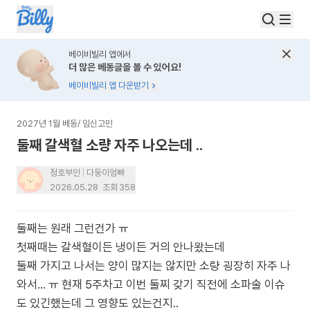
베이비빌리 앱에서
더 많은 베동글을 볼 수 있어요!
베이비빌리 앱 다운받기
2027년 1월 베동
/
임신고민
둘째 갈색혈 소량 자주 나오는데 ..
정호부인
다둥이엄빠
2026.05.28
조회
358
둘째는 원래 그런건가 ㅠ
첫째때는 갈색혈이든 냉이든 거의 안나왔는데
둘째 가지고 나서는 양이 많지는 않지만 소량 굉장히 자주 나
와서... ㅠ 현재 5주차고 이번 둘찌 갖기 직전에 소파술 이슈
도 있긴했는데 그 영향도 있는건지..