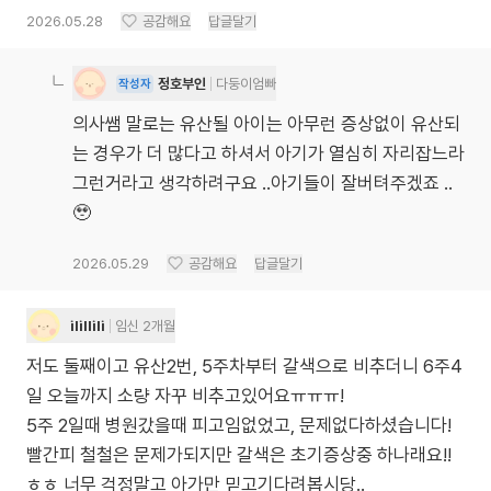
2026.05.28
공감해요
답글달기
정호부인
다둥이엄빠
작성자
의사쌤 말로는 유산될 아이는 아무런 증상없이 유산되
는 경우가 더 많다고 하셔서 아기가 열심히 자리잡느라
그런거라고 생각하려구요 ..아기들이 잘버텨주겠죠 ..
🥹
2026.05.29
공감해요
답글달기
ilillili
임신 2개월
저도 둘째이고 유산2번, 5주차부터 갈색으로 비추더니 6주4
일 오늘까지 소량 자꾸 비추고있어요ㅠㅠㅠ!
5주 2일때 병원갔을때 피고임없었고, 문제없다하셨습니다!
빨간피 철철은 문제가되지만 갈색은 초기증상중 하나래요!!
ㅎㅎ 너무 걱정말고 아가만 믿고기다려봅시당..