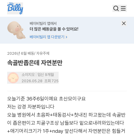
베이비빌리 앱에서
더 많은 베동글을 볼 수 있어요!
베이비빌리 앱 다운받기
2026년 6월 베동
/
자유주제
속골반좁은데 자연분만
소이지오
임신 9개월
2026.05.28
조회
725
오늘기준 36주6일이예요 초산모이구요
저는 강경 자분파입니다
오늘 병원에서 초음파+태동검사+첫내진 하고왔는데 속골반
이 좁은편이고 치골구조상 남들보다 밑으로내려와있는데다
+애기머리크기가 1주+nday 앞선다해서 자연분만은 힘들거