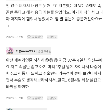
전 양수 터져서 내진도 못해보고 자분했는데 낳는중에도 속
골반 좁다고 해서 응급 가는줄 알았어요. 아기가 작아서 그나
마 마지막에 힘줘서 낳았네요. 쌤 말 듣는게 좋을거같아요ㅠ
ㅠ
2026.05.29
공감해요
답글달기
까꿍mom222
임신 9개월
완전 제얘기인줄 하하하😅😅😅 지금 37주 4일차 임신부예
요 저도 속골반 좁고 아기 머리 1주일 넘게 차이나서 나중에
힘주고 진통 다 느끼고 수술엔딩 가능성이 높아 보인다하시
면서 수술도 생각해보라하셔서..결국.. 6월4일 제왕 날잡고
와써욤 하하하
2026.05.28
공감해요
답글달기