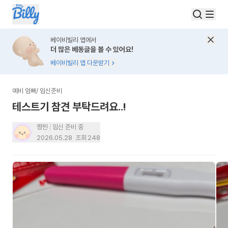
베이비빌리 앱에서
더 많은 베동글을 볼 수 있어요!
베이비빌리 앱 다운받기
예비 엄빠
/
임신준비
테스트기 참견 부탁드려요..!
쩡찐
임신 준비 중
2026.05.28
조회
248