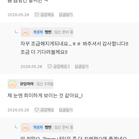
음 급함건 알지만 ㅋ
2026.05.28
공감해요
답글달기
쩡찐
임신 준비 중
작성자
자꾸 조급해지게되네요...ㅎㅎ 봐주셔서 감사합니다!!
조금 더 기다려볼께요!!
2026.05.28
공감해요
1
답글달기
뀨잉마마
임신 3개월
제 눈엔 희미하게 보이는 것 같아요,,!
2026.05.28
공감해요
답글달기
쩡찐
임신 준비 중
작성자
앗 정말요..?!ㅠㅠ 내일은 좀 더 진해졌으면 좋겠네요..