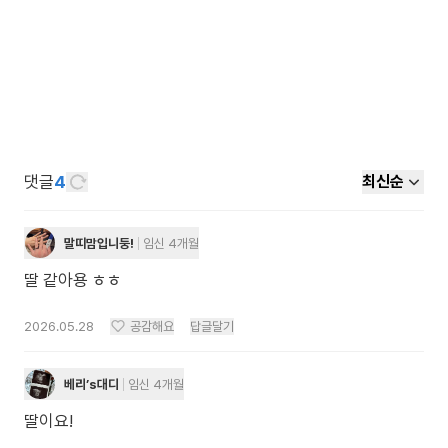
댓글
4
최신순
말띠맘입니둥!
임신 4개월
딸 같아용 ㅎㅎ
2026.05.28
공감해요
답글달기
베리’s대디
임신 4개월
딸이요!