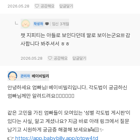
2026.05.28
공감해요
답글달기
🫶
임신 3개월
작성자
챗 지피티는 아들로 보인다던데 딸로 보이는군요!!! 감
사합니다 봐주셔서 ㅎㅎ
2026.05.28
공감해요
답글달기
베이비빌리
관리자
안녕하세요 엄빠님! 베이비빌리입니다. 각도법이 궁금하신
엄빠님께만 알려드려요🙋🏻‍♀️🙋🏻‍♂️
같은 고민을 가진 엄빠들이 모여있는 '성별 각도법 게시판'이
있다는 사실, 알고 계셨나요? 지금 바로 아래 링크에서 질문
남기고 시원하게 궁금증 해결해 보세요!👼🏻✨
👉
https://app.babybilly.app/ptpw4td