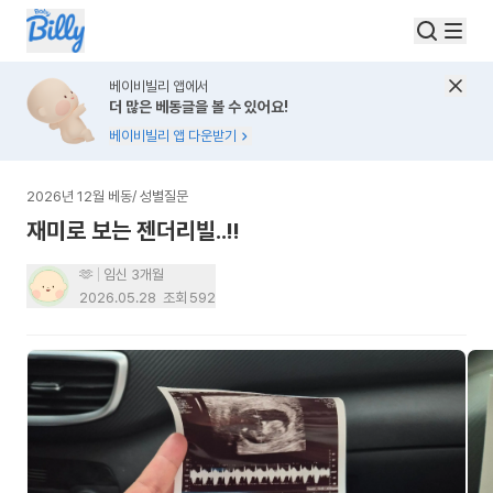
베이비빌리 앱에서
더 많은 베동글을 볼 수 있어요!
베이비빌리 앱 다운받기
2026년 12월 베동
/
성별질문
재미로 보는 젠더리빌..!!
🫶
임신 3개월
2026.05.28
조회
592