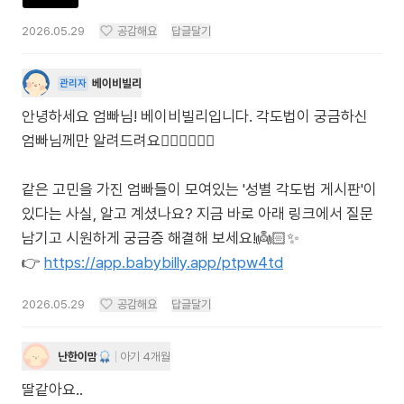
2026.05.29
공감해요
답글달기
베이비빌리
관리자
안녕하세요 엄빠님! 베이비빌리입니다. 각도법이 궁금하신
엄빠님께만 알려드려요🙋🏻‍♀️🙋🏻‍♂️
같은 고민을 가진 엄빠들이 모여있는 '성별 각도법 게시판'이
있다는 사실, 알고 계셨나요? 지금 바로 아래 링크에서 질문
남기고 시원하게 궁금증 해결해 보세요!👼🏻✨
👉
https://app.babybilly.app/ptpw4td
2026.05.29
공감해요
답글달기
난한이맘
아기 4개월
딸같아요..