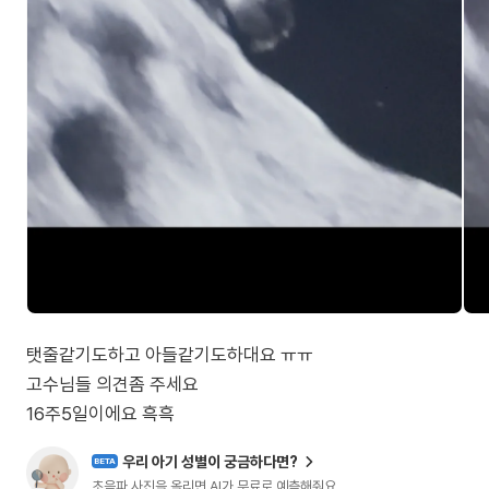
탯줄같기도하고 아들같기도하대요 ㅠㅠ
고수님들 의견좀 주세요
16주5일이에요 흑흑
우리 아기 성별이 궁금하다면?
BETA
초음파 사진을 올리면 AI가 무료로 예측해줘요