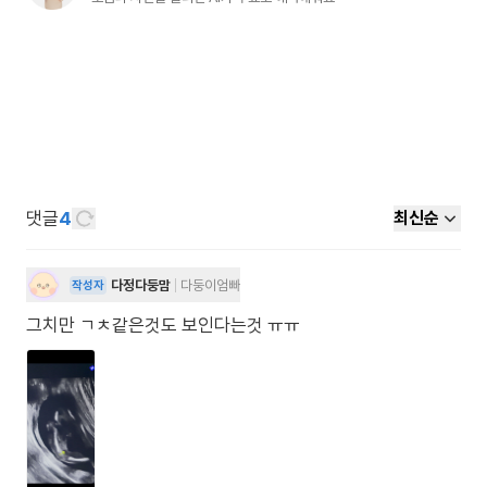
댓글
4
최신순
다정다둥맘
다둥이엄빠
작성자
그치만 ㄱㅊ같은것도 보인다는것 ㅠㅠ