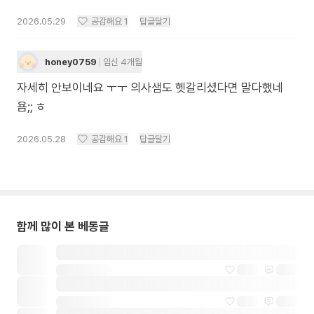
2026.05.29
공감해요
1
답글달기
honey0759
임신 4개월
자세히 안보이네요 ㅜㅜ 의사샘도 헷갈리셨다면 말다했네
욤;; ㅎ
2026.05.28
공감해요
1
답글달기
함께 많이 본 베동글