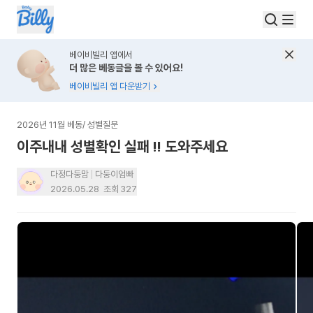
베이비빌리 앱에서
더 많은 베동글을 볼 수 있어요!
베이비빌리 앱 다운받기
2026년 11월 베동
/
성별질문
이주내내 성별확인 실패 !! 도와주세요
다정다둥맘
다둥이엄빠
2026.05.28
조회
327