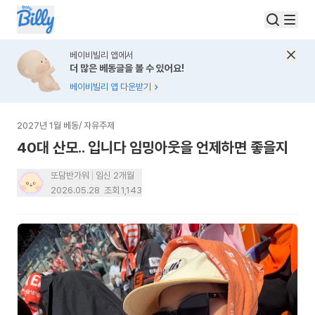
베이비빌리 앱에서
더 많은 베동글을 볼 수 있어요!
베이비빌리 앱 다운받기
2027년 1월 베동
/
자유주제
40대 산모.. 입니다 임밍아웃을 언제하면 좋을지
또담반가워
임신 2개월
2026.05.28
조회
1,143