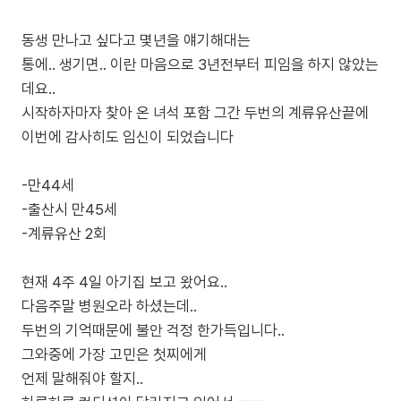
동생 만나고 싶다고 몇년을 얘기해대는
통에.. 생기면.. 이란 마음으로 3년전부터 피임을 하지 않았는
데요..
시작하자마자 찾아 온 녀석 포함 그간 두번의 계류유산끝에
이번에 감사히도 임신이 되었습니다
-만44세
-출산시 만45세
-계류유산 2회
현재 4주 4일 아기집 보고 왔어요..
다음주말 병원오라 하셨는데..
두번의 기억때문에 불안 걱정 한가득입니다..
그와중에 가장 고민은 첫찌에게
언제 말해줘야 할지..