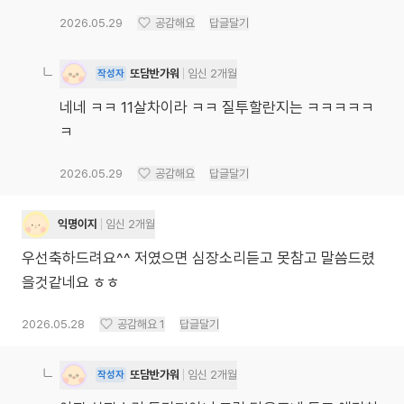
2026.05.29
공감해요
답글달기
또담반가워
임신 2개월
작성자
네네 ㅋㅋ 11살차이라 ㅋㅋ 질투할란지는 ㅋㅋㅋㅋㅋ
ㅋ
2026.05.29
공감해요
답글달기
익명이지
임신 2개월
우선축하드려요^^ 저였으면 심장소리듣고 못참고 말씀드렸
을것같네요 ㅎㅎ
2026.05.28
공감해요
1
답글달기
또담반가워
임신 2개월
작성자