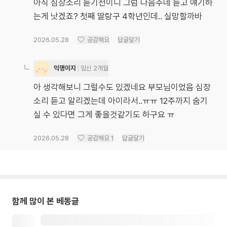
아직 심장소리 듣기전이니 그럼 다음주네 듣고 얘기하
는게 낫겠죠? 첫째 딸랑구 4학년인데.. 실망할까바
2026.05.28
공감해요
답글달기
익명이지
임신 2개월
아 생각해보니 그럴수도 있겠네요 부모님이었음 심장
소리 듣고 알리겠는데 아이라서..ㅠㅠ 12주까지 숨기
실 수 있다면 그게 좋을것같기도 하구요 ㅠ
2026.05.28
공감해요
1
답글달기
함께 많이 본 베동글