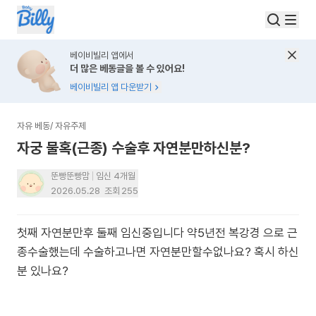
베이비빌리 앱에서
더 많은 베동글을 볼 수 있어요!
베이비빌리 앱 다운받기
자유 베동
/
자유주제
자궁 물혹(근종) 수술후 자연분만하신분?
뚠빵뚠빵맘
임신 4개월
2026.05.28
조회
255
첫째 자연분만후 둘째 임신중입니다 약5년전 복강경 으로 근
종수술했는데 수술하고나면 자연분만할수없나요? 혹시 하신
분 있나요?