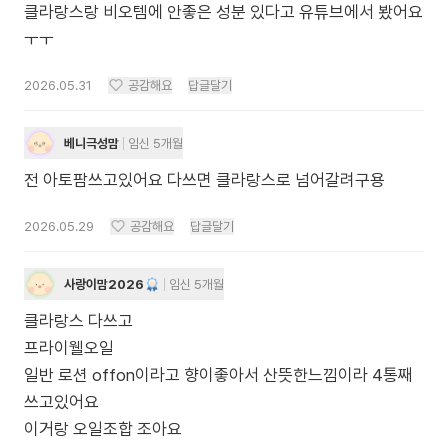
클라랑스랑 비오템에 안좋은 성분 있다고 유튜브에서 봤어요
ㅜㅜ
2026.05.31
공감해요
답글달기
베니극성맘
임신 5개월
전 아토팜쓰고있어요 다쓰면 클라랑스로 넘어갈려구용
2026.05.29
공감해요
답글달기
사랑이맘2026
임신 5개월
클라랑스 다쓰고
프라이웰오일
일반 로션 offon이라고 향이좋아서 산뜻한느낌이라 4통째
쓰고있어요
이거랑 오일조합 조아요