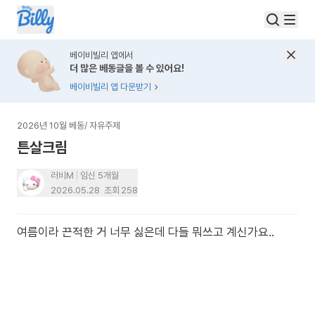
베이비빌리 앱에서
더 많은 베동글을 볼 수 있어요!
베이비빌리 앱 다운받기
2026년 10월 베동
/
자유주제
튼살크림
러비M
임신 5개월
2026.05.28
조회
258
여름이라 끈적한 거 너무 싫은데 다들 뭐쓰고 계신가요..