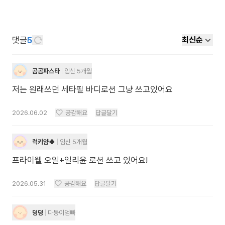
댓글
5
최신순
곰곰파스타
임신 5개월
저는 원래쓰던 세타필 바디로션 그냥 쓰고있어요
2026.06.02
공감해요
답글달기
럭키얌🍀
임신 5개월
프라이웰 오일+일리윤 로션 쓰고 있어요!
2026.05.31
공감해요
답글달기
뎡뎡
다둥이엄빠