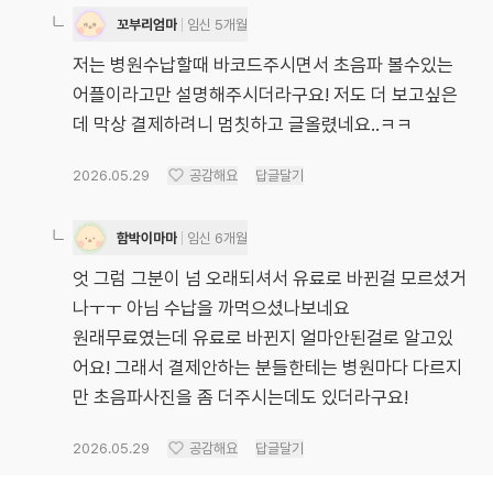
꼬부리엄마
임신 5개월
저는 병원수납할때 바코드주시면서 초음파 볼수있는
어플이라고만 설명해주시더라구요! 저도 더 보고싶은
데 막상 결제하려니 멈칫하고 글올렸네요..ㅋㅋ
2026.05.29
공감해요
답글달기
함박이마마
임신 6개월
엇 그럼 그분이 넘 오래되셔서 유료로 바뀐걸 모르셨거
나ㅜㅜ 아님 수납을 까먹으셨나보네요
원래무료였는데 유료로 바뀐지 얼마안된걸로 알고있
어요! 그래서 결제안하는 분들한테는 병원마다 다르지
만 초음파사진을 좀 더주시는데도 있더라구요!
2026.05.29
공감해요
답글달기