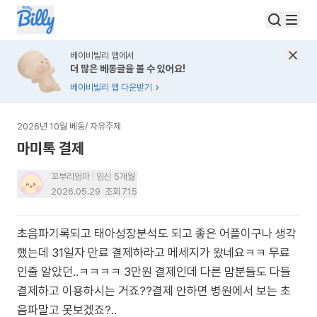
베이비빌리 앱에서
더 많은 베동글을 볼 수 있어요!
베이비빌리 앱 다운받기
2026년 10월 베동
/
자유주제
마미톡 결제
꼬부리엄마
임신 5개월
2026.05.29
조회
715
초음파기록되고 태아성장분석도 되고 좋은 어플이구나 생각
했는데 31일자 만료 결제하라고 메세지가 왔네요ㅋㅋ 무료
인줄 알았던..ㅋㅋㅋㅋ 3만원 결제인데 다른 맘분들도 다들
결제하고 이용하시는 거죠??결제 안하면 병원에서 보는 초
음파말고 못보겠죠?..