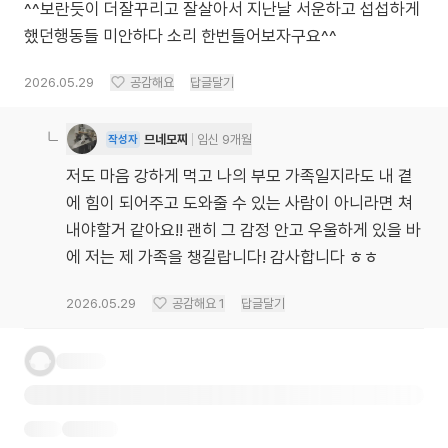
^^보란듯이 더잘꾸리고 잘살아서 지난날 서운하고 섭섭하게
했던행동들 미안하다 소리 한번들어보자구요^^
2026.05.29
공감해요
답글달기
므네모찌
임신 9개월
작성자
저도 마음 강하게 먹고 나의 부모 가족일지라도 내 곁
에 힘이 되어주고 도와줄 수 있는 사람이 아니라면 쳐
내야할거 같아요!! 괜히 그 감정 안고 우울하게 있을 바
에 저는 제 가족을 챙길랍니다! 감사합니다 ㅎㅎ
2026.05.29
공감해요
1
답글달기