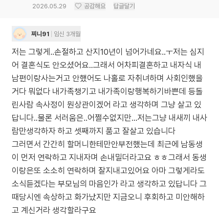
2026.05.29
공감해요
답글달기
찌니91
임신 3개월
저는 그렇게..손절하고 산지10년이 넘어가네요..ㅜ저는 심지
어 결혼식도 안오셨어요..그래서 어차피결혼하고 내자식 내
남편이랑사는거고 안했어도 나홀로 자취녀하며 사회인했을
거다 뭐없다 내가족챙기고 내가족이랑행복하기바쁜데 등돌
린사람 속사정이 뭔상관이겠어 라고 생각하며 그냥 살고 있
답니다..물론 서러움은..어쩔수없지만...저는그냥 내새끼 내사
람만생각하자 하고 셋째까지 품고 잘살고 있습니다
그러면서 간간히 할머니한테만안부전했는데 최근에 남동생
이 먼저 연락하고 지내자며 손내밀더라고요 ㅎㅎ그래서 동생
이랑은또 소소히 연락하며 잘지내고있어요 아마 그렇게라도
소식듣겠다는 부모님의 마음인가 라고 생각하고 있답니다 그
때당시엔 속상하고 화가났지만 지금오니 후회하고 미안해하
고 계신거라 생각할라구요