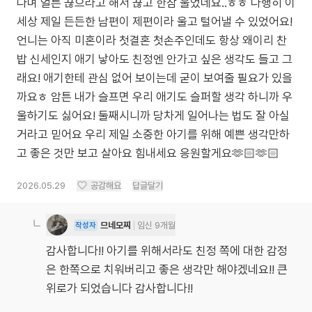
다며 얼른 끊으라고 해서 끊고 한참 울었네요..ㅎㅎ 다행히 이
세상 제일 든든한 남편이 제편이라 울고 털어낼 수 있었어요!
언니는 아직 미혼이라 첫결혼 첫손주인데도 항상 왜이리 찬
밥 신세인지 애기 낳아도 친정엔 안가고 싶은 생각도 들고 그
래요! 애기한테 관심 없어 보이는데 굳이 보여줄 필요가 있을
까요ㅎ 암튼 내가 슬프면 우리 애기도 슬퍼할 생각 하니까 우
울하기도 싫어요! 둘째시니까 당차게 일어나는 법도 잘 아실
거라고 믿어요 우리 제일 소중한 아기를 위해 예쁜 생각만하
고 좋은 것만 보고 살아요 힘내세요 응원할게요🫶🏻🫶🏻
2026.05.29
공감해요
답글달기
므네모찌
임신 9개월
작성자
감사합니다!! 아기를 위해서라도 친정 쪽에 대한 감정
은 한쪽으로 치워버리고 좋은 생각만 해야겠네요!! 큰
위로가 되었습니다 감사합니다!!