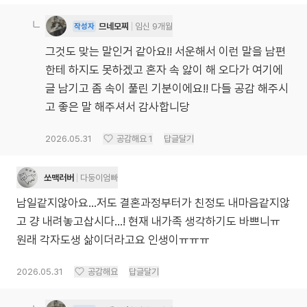
므네모찌
임신 9개월
작성자
그것도 맞는 말인거 같아요!! 서운해서 이런 말을 남편
한테 하지도 못하겠고 혼자 속 앓이 해 오다가 여기에
글 남기고 좀 속이 풀린 기분이에요!! 다들 공감 해주시
고 좋은 말 해주셔서 감사합니당
2026.05.31
공감해요
1
답글달기
쏘맥러버
다둥이엄빠
남일같지않아요...저도 결혼과정부터가 친정도 내마음같지않
고 걍 내려놓고삽시다...! 현재 내가족 생각하기도 바쁘니ㅠ
원래 각자도생 삶이더라고요 인생이ㅠㅠㅠ
2026.05.31
공감해요
답글달기