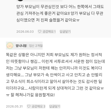
양가 부모님이 무관심인것 보다 어느 한쪽에서 그래도
관심 가져주는게 좋은거 같아요!! 양가 부모님 다 무관
심이였으면 저 진짜 슬펐을거 같아요ㅠ
2026.06.03
공감해요
1
답글달기
맘니니맘
임신 2개월
똑같은 상황은 아니지만 저희 부모님도 제가 원하는 정서적
인 따뜻함이나 챙김... 이런게 서투르셔서 서운한 점이 있는데
저는 그냥 부모님이 저한테 해는 안끼치니까 이것도 복이다
생각해요... 그냥 부모가 속 안썩이고 사고 안치고 손 안벌리
고 무소식이 희소식이라고 알아서 살아주는 것도 감사한 일
이더라구요... 사람이란게 되게 상대적이고 그런 것 같아요ㅠ
ㅠ 잘 헤쳐나가길 응원할게요!
2026.05.31
공감해요
3
답글달기