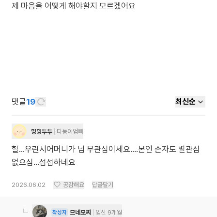
제 마음을 어떻게 해야할지 모르겠어요
댓글
19
최신순
밍밍투투
다둥이엄빠
헐...우린시어머니가 넘 무관심이세요....본인 손자도 별관심
없으심...섭섭하네요
2026.06.02
공감해요
답글달기
므네모찌
임신 9개월
작성자