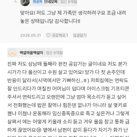
므네모찌
임신 9개월
작성자
맞아요! 저도 그냥 제 가족만 생각하려구요 조금 내려
놓은 상태입니당 감사합니다!!
2026.05.31
공감해요
1
답글달기
백설마을백설이
임신 6개월
진짜 저도 삼남매 둘째라 완전 공감가는 글이네요 저도 본가
시가가 다 울산이고 수원 살고 있어요! 양가 다 첫 손주인데
반응이 달라서(시댁에서만 기뻐하신..ㅎ) 저희집에는 연락도
잘 안드리다가 며칠전 어머님이 덥다며 아이스크림 기프티콘
주셔서 연락드리고 오랜만에 그냥 엄마 목소리가 듣고 싶어
서 전화했는데 밥은 잘먹냐 힘든덴 없냐가 아니라 살 몇키로
쪘냐 미쳤냐 운동해라 임신중독증으로 죽고 싶은거냐 그렇게
살쪄서 애는 어떻게 키울래 소리 듣고 겨우 울음 참고 통화 급
하게 끊었어요😢 옆에서 남편이 같이 듣다가 자기가 화가 난