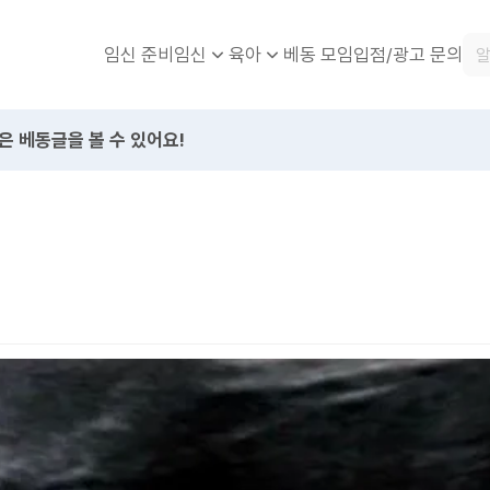
임신 준비
베동 모임
입점/광고 문의
임신
육아
은 베동글을 볼 수 있어요!