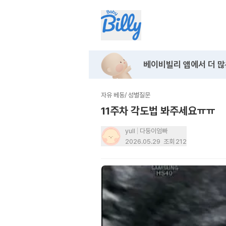
베이비빌리 앱에서
더 많
자유 베동
/
성별질문
11주차 각도법 봐주세요ㅠㅠ
yull
다둥이엄빠
2026.05.29
조회
212