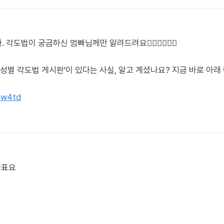
법이 궁금하신 엄빠님께만 알려드려요🙋🏻‍♀️🙋🏻‍♂️
'성별 각도법 게시판'이 있다는 사실, 알고 계셨나요? 지금 바로 아
tpw4td
한표요