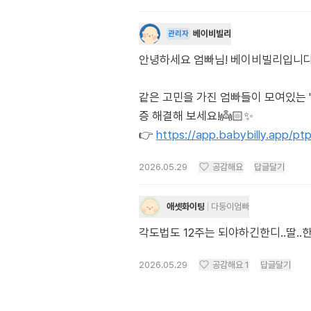
베이비빌리
관리자
안녕하세요 엄빠님! 베이비빌리입니다. 각도
같은 고민을 가진 엄빠들이 모여있는 
증 해결해 보세요!👼🏻✨
👉
https://app.babybilly.app/p
2026.05.29
공감해요
답글달기
애셋화이팅
다둥이엄빠
각도법도 12주는 되야하긴한디..딸..
2026.05.29
공감해요
1
답글달기