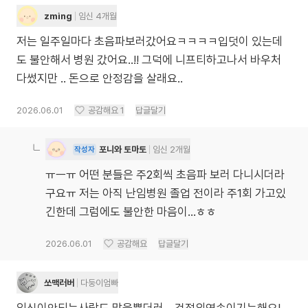
zming
임신 4개월
저는 일주일마다 초음파보러갔어요ㅋㅋㅋㅋ입덧이 있는데
도 불안해서 병원 갔어요..!! 그덕에 니프티하고나서 바우처
다썼지만 .. 돈으로 안정감을 살래요..
2026.06.01
공감해요
1
답글달기
포니와 토마토
임신 2개월
작성자
ㅠㅡㅠ 어떤 분들은 주2회씩 초음파 보러 다니시더라
구요ㅠ 저는 아직 난임병원 졸업 전이라 주1회 가고있
긴한데 그럼에도 불안한 마음이…ㅎㅎ
2026.06.01
공감해요
답글달기
쏘맥러버
다둥이엄빠