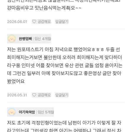
임신이안되는사람도 많을뿐더러... 걱정의연속이기는해요!
걍마음비우고 맛난음식먹는게쵝오~~
2026.06.01
공감해요
답글달기
완빵엄빠
임신 4개월
저는 원포테스트기 아침 저녁으로 했었어요ㅎㅎㅎ 두줄 선
희미해지는거보면 불안한데 오히려 희미해지는게 맞다하더
라구용 인터넷 어플 찾아보면 유산 관련 글들 엄청 쏟아지는
데 그런건 일부러 아예 찾아보지도않고 좋은영상 글만 찾아
봤었어요
2026.05.31
공감해요
답글달기
아기쑥쑥맘
임신 5개월
저도 초기에 걱정인형이었는데 남편이 아기가 이렇게 잘 자
라고있는데 그런생각 하면 아기는 어떡하냐 그래서 정신 차