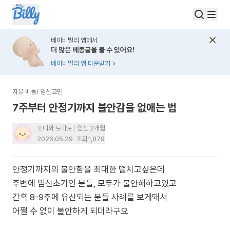
베이비빌리 앱에서
더 많은 베동글을 볼 수 있어요!
베이비빌리 앱 다운받기
자유 베동
/
임신고민
7주부터 안정기까지 불안감을 없애는 법
포니와 토마토
임신 2개월
2026.05.29
조회
1,879
안정기까지의 불안함을 최대한 떨치고싶은데
주변에 임신초기인 분들, 모두가 불안해하고있고
간혹 8-9주에 유산되는 분들 사례를 보게돼서
어쩔 수 없이 불안하게 되더라구요