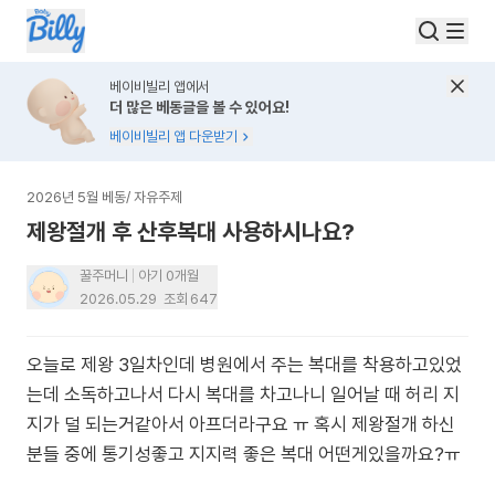
베이비빌리 앱에서
더 많은 베동글을 볼 수 있어요!
베이비빌리 앱 다운받기
2026년 5월 베동
/
자유주제
제왕절개 후 산후복대 사용하시나요?
꿀주머니
아기 0개월
2026.05.29
조회
647
오늘로 제왕 3일차인데 병원에서 주는 복대를 착용하고있었
는데 소독하고나서 다시 복대를 차고나니 일어날 때 허리 지
지가 덜 되는거같아서 아프더라구요 ㅠ 혹시 제왕절개 하신
분들 중에 통기성좋고 지지력 좋은 복대 어떤게있을까요?ㅠ