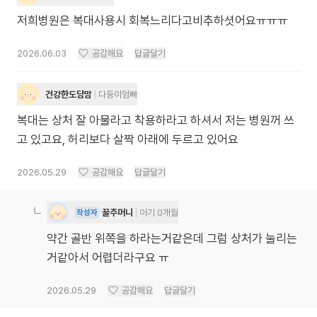
저희병원은 복대사용시 회복느리다고비추하셧어요ㅠㅠㅠ
2026.06.03
공감해요
답글달기
건강한도담맘
다둥이엄빠
복대는 상처 잘 아물라고 착용하라고 하셔서 저는 병원꺼 쓰
고 있고요, 허리보다 살짝 아래에 두르고 있어요
2026.05.29
공감해요
답글달기
꿀주머니
아기 0개월
작성자
약간 골반 위쪽을 하라는거같은데 그럼 상처가 눌리는
거같아서 어렵더라구요 ㅠ
2026.05.29
공감해요
답글달기