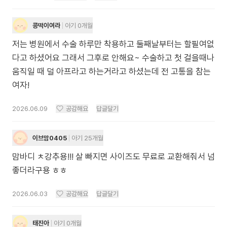
콩떡이여라
아기 0개월
저는 병원에서 수술 하루만 착용하고 둘째날부터는 할필여없
다고 하셨어요 그래서 그후로 안해요~ 수술하고 첫 걸을때나
움직일 때 덜 아프라고 하는거라고 하셨는데 전 고통을 참는
여자!
2026.06.09
공감해요
답글달기
이브맘0405
아기 25개월
맘바디 ㅊ강추용!!! 살 빠지면 사이즈도 무료로 교환해줘서 넘
좋더라구용 ㅎㅎ
2026.06.03
공감해요
답글달기
태진아
아기 0개월