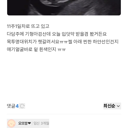
11주1일차로 뜨고 있고
다담주에 기형아검산데 오늘 입덧약 받을겸 봤거든요
목투명대위치가 헷갈려서요ㅠㅠ젤 아래 찐한 하얀선인건지
애기얼굴바로 밑 흰색인지 ㅠㅠ
댓글
4
최신순
오또맘❤
임신 3개월