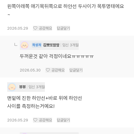
왼쪽아래쪽 애기목뒤쪽으로 하얀선 두사이가 목투명태에요
~
2026.05.29
공감해요
답글달기
김뽀또맘맘
임신 3개월
작성자
두꺼운것 같아 걱정이네요ㅠㅠㅠㅠㅠ
2026.05.30
공감해요
답글달기
뷰뷰
임신 3개월
맨밑에 진한 하얀선+바로 위에 하얀선
사이를 측정하는거예요!
2026.05.29
공감해요
답글달기