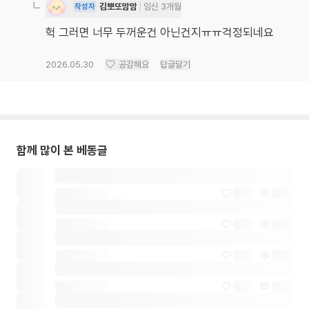
김뽀또맘맘
임신 3개월
작성자
헉 그러면 너무 두꺼운건 아닌건지ㅠㅠ걱정되네요
2026.05.30
공감해요
답글달기
함께 많이 본 베동글