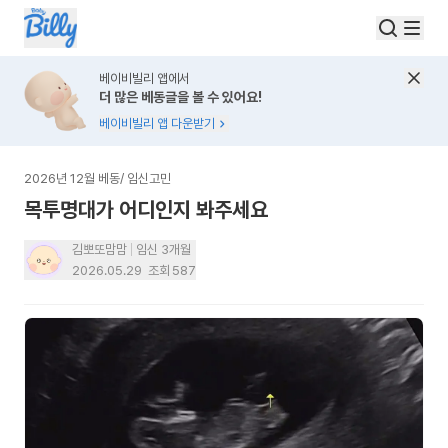
베이비빌리 앱에서
더 많은 베동글을 볼 수 있어요!
베이비빌리 앱 다운받기
2026년 12월 베동
/
임신고민
목투명대가 어디인지 봐주세요
김뽀또맘맘
임신 3개월
2026.05.29
조회
587