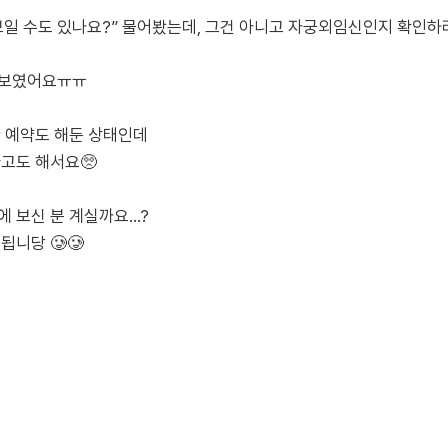
보일 수도 있나요?” 물어봤는데, 그건 아니고 자궁외임신인지 확인하려
 보였어요ㅠㅠ
산 예약도 해둔 상태인데
다고도 해서요🥺
에 보신 분 계실까요…?
됩니당 🥲🥲