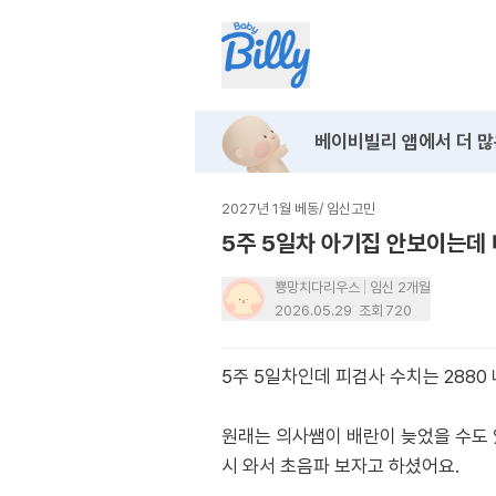
베이비빌리 앱에서
더 많
2027년 1월 베동
/
임신고민
5주 5일차 아기집 안보이는데 
뿅망치다리우스
임신 2개월
2026.05.29
조회
720
5주 5일차인데 피검사 수치는 2880
원래는 의사쌤이 배란이 늦었을 수도 
시 와서 초음파 보자고 하셨어요.