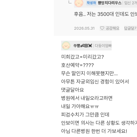
뿅망치다리우스
임신 2
작성자
후음.. 저는 3500대 인데도
2026.05.31
공감해요
답글달
쑤뿡👶🏻💓
다둥이엄빠
미희갔고=미리갔고?
호산예약=????
무슨 말인지 이해못했지만...
아무튼 자궁외임신 경험이 있어서
댓글달아요
병원에서 내일오라고하면
내일 가야해요ㅠㅠ
피검수치가 그만큼 인데
안보이면 의사는 다른 상황도 생각
아님 다른병원 한번 더 가보세요!