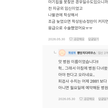
아기집을 못찾은 경우일수도있으니까요
전 자궁외 임신이었고
나팔관에 착상해서
조금 늦었으면 착상된슈정란이 커지
응급으로 수슐했었어요ㅠㅠ
2026.05.30
공감해요
답글달기
뿅망치다리우스
임신 2
작성자
앗 병원 이름이었습니다!!
헉.. 그래서 아침에 병원 다녀
아야 한다고 오라네요..
피검사 수치는 어제 2881 보다 
아니면 월요일에 예약해둔 병원
2026.05.30
공감해요
답글달