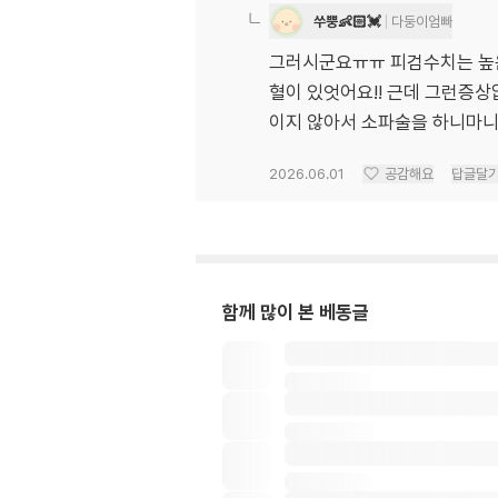
쑤뿡👶🏻💓
다둥이엄빠
그러시군요ㅠㅠ 피검수치는 높
혈이 있엇어요!! 근데 그런증
이지 않아서 소파술을 하니마니
2026.06.01
공감해요
답글달
함께 많이 본 베동글