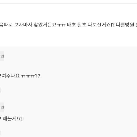
초음파로 보자마자 찾았거든요ㅠㅠ 배초 질초 다보신거죠!? 다른병원
개월
보여주나요 ㅠㅠㅠ??
기
개월
 해볼게요!!
기