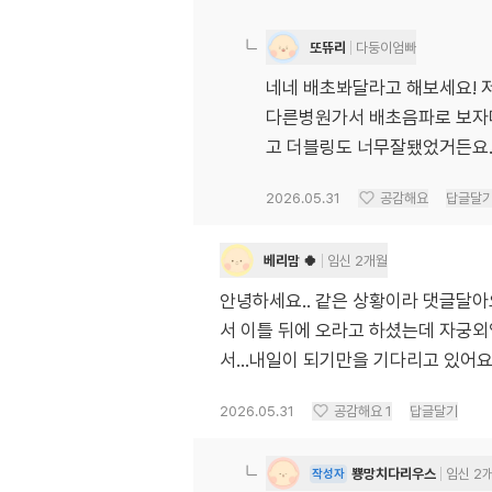
또뜌리
다둥이엄빠
네네 배초봐달라고 해보세요! 
다른병원가서 배초음파로 보자
고 더블링도 너무잘됐었거든요..
2026.05.31
공감해요
답글달
베리맘 🍀
임신 2개월
안녕하세요.. 같은 상황이라 댓글달아
서 이틀 뒤에 오라고 하셨는데 자궁
서...내일이 되기만을 기다리고 있어
2026.05.31
공감해요
1
답글달기
뿅망치다리우스
임신 2
작성자