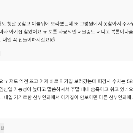
저도 첫날 못찾고 이틀뒤에 오라했는데 또 그병원에서 못찾아서 주
마자 아기집 찾았어요 ㅠ 보통 자궁외면 더블링도 더디고 복통이나
 내일 꼭 집들이하시길요!ᰔᩚ
기
요ㅠ 저도 역전 뜨고 어제 바로 아기집 보러갔는데 피검사 수치는 58
외임신일 가능성이 높다고 말씀하셔서 주말 내내 숨죽이고 쉬고 있네
요.. 내일 가기로한 산부인과에서 아기집이 안보이면 다른 산부인과에
개월