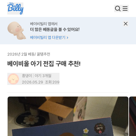
베이비빌리 앱에서
더 많은 베동글을 볼 수 있어요!
베이비빌리 앱 다운받기
2026년 2월 베동
/
꿀템추천
베이비올 아기 전집 구매 추천!
흥댕이
아기 3개월
2026.05.29
조회
209