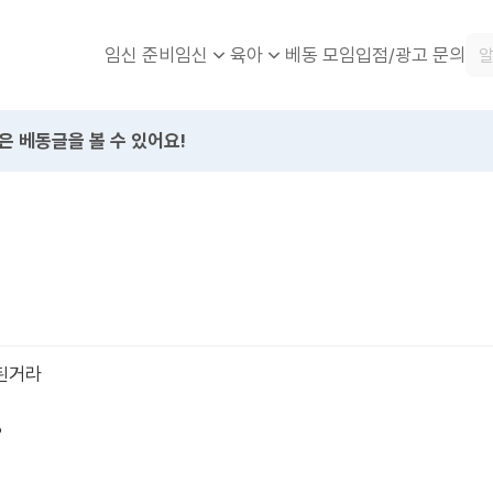
임신 준비
베동 모임
입점/광고 문의
임신
육아
은 베동글을 볼 수 있어요!
된거라
?