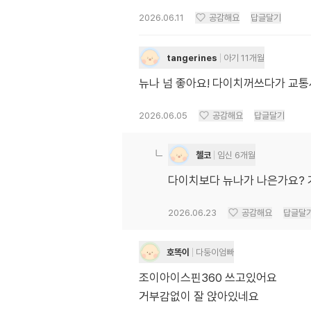
2026.06.11
공감해요
답글달기
tangerines
아기 11개월
뉴나 넘 좋아요! 다이치꺼쓰다가 교
2026.06.05
공감해요
답글달기
첼코
임신 6개월
다이치보다 뉴나가 나은가요? 
2026.06.23
공감해요
답글달
호똑이
다둥이엄빠
조이아이스핀360 쓰고있어요
거부감없이 잘 앉아있네요