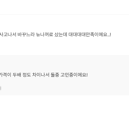
통사고나서 바꾸느라 뉴나꺼로 샀는데 대대대대만족이에요..!
가격이 두배 정도 차이나서 둘중 고민중이에요!
기