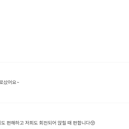
으로샀어요~
도 편해하고 저희도 회전되어 앉힐 때 편합니다😚