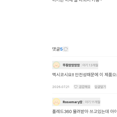
댓글
5
뚜둥맘맘맘맘
아기 13개월
멕시코시요!! 안전성때문에 이 제품
2026.07.21
공감해요
답글달기
Rosemary맘
아기 11개월
폴레드360 물려받아 쓰고있는데 아이