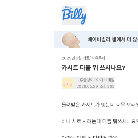
베이비빌리 앱에서
더 많
2025년 6월 베동
/
자유주제
카시트 다들 뭐 쓰시나요?
노루궁댕이
아기 11개월
2026.05.29
조회
262
물려받은 카시트가 잇는데 너무 오래
하나 새로 사려는데 다들 뭐쓰시나요