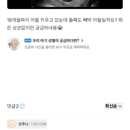
18개월짜리 아들 키우고 있눈데 둘째도 빼박 아들일까요? 뭐
든 상관없지만 궁금하네용😭
우리 아기 성별이 궁금하다면?
BETA
초음파 사진을 올리면 AI가 무료로 예측해줘요
댓글
2
최신순
또주니
다둥이엄빠