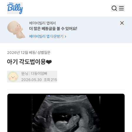
베이비빌리 앱에서
더 많은 베동글을 볼 수 있어요!
베이비빌리 앱 다운받기
2026년 12월 베동
/
성별질문
아기 각도법이용❤️
뜐닝
다둥이엄빠
2026.05.30
조회
215