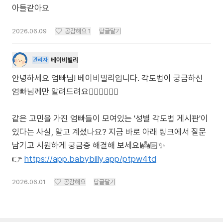
아들같아요
2026.06.09
공감해요
1
답글달기
베이비빌리
관리자
안녕하세요 엄빠님! 베이비빌리입니다. 각도법이 궁금하신
엄빠님께만 알려드려요🙋🏻‍♀️🙋🏻‍♂️
같은 고민을 가진 엄빠들이 모여있는 '성별 각도법 게시판'이
있다는 사실, 알고 계셨나요? 지금 바로 아래 링크에서 질문
남기고 시원하게 궁금증 해결해 보세요!👼🏻✨
👉
https://app.babybilly.app/ptpw4td
2026.06.01
공감해요
답글달기