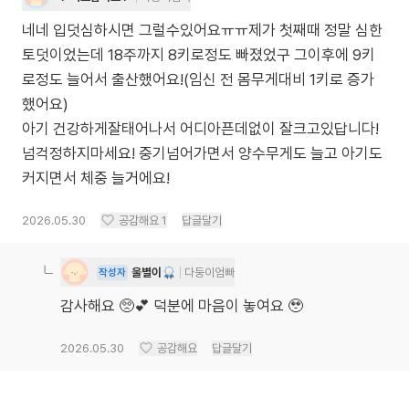
네네 입덧심하시면 그럴수있어요ㅠㅠ제가 첫째때 정말 심한
토덧이었는데 18주까지 8키로정도 빠졌었구 그이후에 9키
로정도 늘어서 출산했어요!(임신 전 몸무게대비 1키로 증가
했어요)
아기 건강하게잘태어나서 어디아픈데없이 잘크고있답니다!
넘걱정하지마세요! 중기넘어가면서 양수무게도 늘고 아기도
커지면서 체중 늘거에요!
2026.05.30
공감해요
1
답글달기
울별이
다둥이엄빠
작성자
감사해요 🥺💕 덕분에 마음이 놓여요 🥹
2026.05.30
공감해요
답글달기