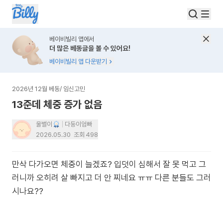
베이비빌리 앱에서
더 많은 베동글을 볼 수 있어요!
베이비빌리 앱 다운받기
2026년 12월 베동
/
임신고민
13준데 체중 증가 없음
울별이
다둥이엄빠
2026.05.30
조회
498
만삭 다가오면 체중이 늘겠죠? 입덧이 심해서 잘 못 먹고 그
러니까 오히려 살 빠지고 더 안 찌네요 ㅠㅠ 다른 분들도 그러
시나요??