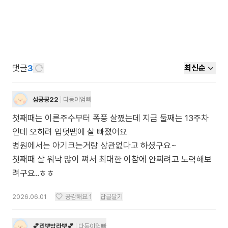
댓글
3
최신순
심쿵콩22
다둥이엄빠
첫째때는 이른주수부터 폭풍 살쪘는데 지금 둘째는 13주차
인데 오히려 입덧땜에 살 빠졌어요
병원에서는 아기크는거랑 상관없다고 하셨구요~
첫째때 살 워낙 많이 쪄서 최대한 이참에 안찌려고 노력해보
려구요..ㅎㅎ
2026.06.01
공감해요
1
답글달기
💕리뽀맘라뽀💕
다둥이엄빠