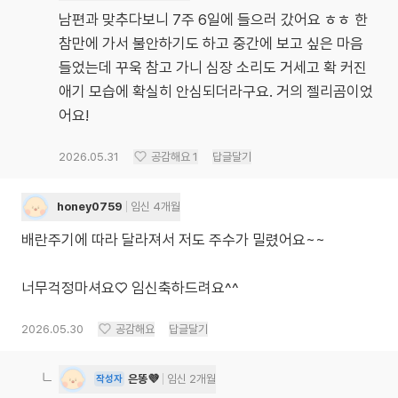
남편과 맞추다보니 7주 6일에 들으러 갔어요 ㅎㅎ 한
참만에 가서 불안하기도 하고 중간에 보고 싶은 마음
들었는데 꾸욱 참고 가니 심장 소리도 거세고 확 커진
애기 모습에 확실히 안심되더라구요. 거의 젤리곰이었
어요!
2026.05.31
공감해요
1
답글달기
honey0759
임신 4개월
배란주기에 따라 달라져서 저도 주수가 밀렸어요~~
너무걱정마셔요♡ 임신축하드려요^^
2026.05.30
공감해요
답글달기
은똥💜
임신 2개월
작성자