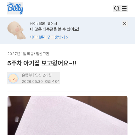
베이비빌리 앱에서
더 많은 베동글을 볼 수 있어요!
베이비빌리 앱 다운받기
2027년 1월 베동
/
임신고민
5주차 아기집 보고왔어요~!!
은똥💜
임신 2개월
2026.05.30
조회
484