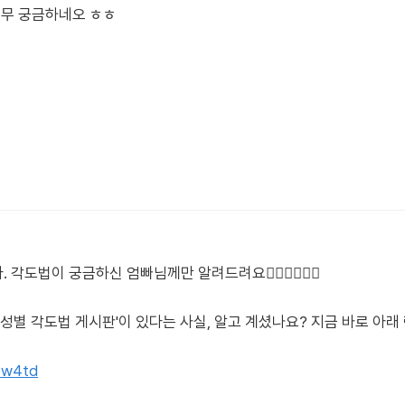
너무 궁금하네오 ㅎㅎ
법이 궁금하신 엄빠님께만 알려드려요🙋🏻‍♀️🙋🏻‍♂️
'성별 각도법 게시판'이 있다는 사실, 알고 계셨나요? 지금 바로 아
tpw4td