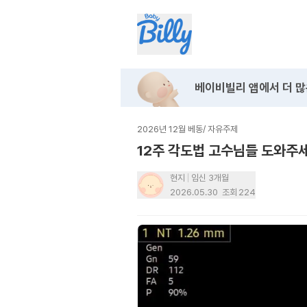
베이비빌리 앱에서
더 많
2026년 12월 베동
/
자유주제
12주 각도법 고수님들 도와주세
현지
임신 3개월
2026.05.30
조회
224