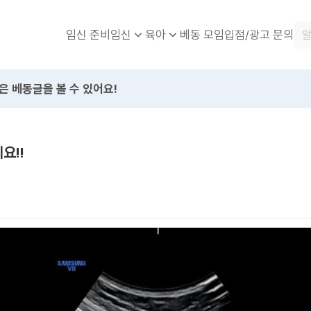
임신 준비
베동 모임
입점/광고 문의
임신
육아
은 베동글을 볼 수 있어요!
요!!