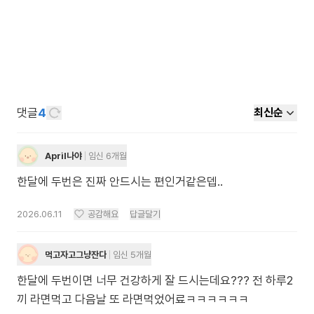
댓글
4
최신순
April나야
임신 6개월
한달에 두번은 진짜 안드시는 편인거같은뎁..
2026.06.11
공감해요
답글달기
먹고자고그냥잔다
임신 5개월
한달에 두번이면 너무 건강하게 잘 드시는데요??? 전 하루2
끼 라면먹고 다음날 또 라면먹었어료ㅋㅋㅋㅋㅋㅋ