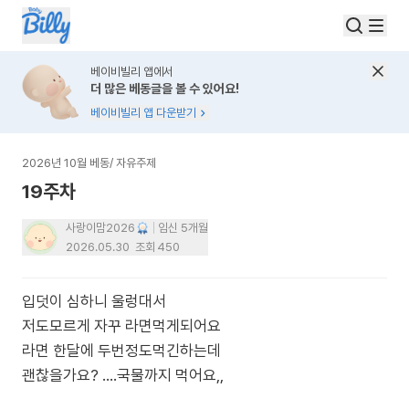
베이비빌리 앱에서
더 많은 베동글을 볼 수 있어요!
베이비빌리 앱 다운받기
2026년 10월 베동
/
자유주제
19주차
사랑이맘2026
임신 5개월
2026.05.30
조회
450
입덧이 심하니 울렁대서
저도모르게 자꾸 라면먹게되어요
라면 한달에 두번정도먹긴하는데
괜찮을가요? ....국물까지 먹어요,,