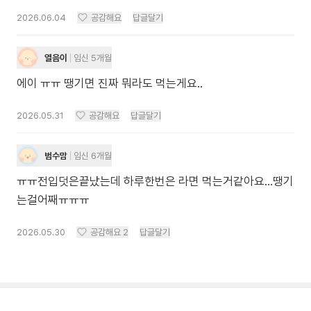
2026.06.04
공감해요
답글달기
열음이
임신 5개월
에이 ㅠㅠ 땡기면 진짜 뭐라도 먹는게요..
2026.05.31
공감해요
답글달기
범수맘
임신 6개월
ㅠㅠ전입덧은끝났는데 하루한번은 라면 먹는거같아요...땡기
는걸어째ㅠㅠㅠ
2026.05.30
공감해요
2
답글달기