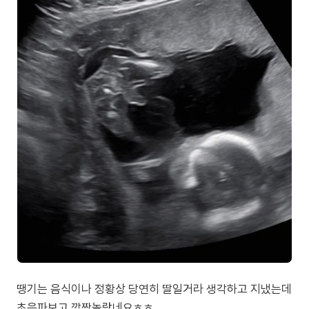
땡기는 음식이나 정황상 당연히 딸일거라 생각하고 지냈는데
초음파보고 깜짝놀랐네요ㅎㅎ