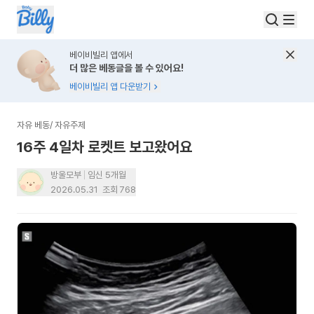
베이비빌리 앱에서
더 많은 베동글을 볼 수 있어요!
베이비빌리 앱 다운받기
자유 베동
/
자유주제
16주 4일차 로켓트 보고왔어요
방울모부
임신 5개월
2026.05.31
조회
768