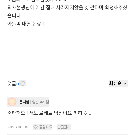
의사선생님이 이건 절대 사라지지않을 것 같다며 확정해주셨
습니다
아들맘 대열 합류!!
댓글
5
최신순
몬치맘
임신 4개월
축하해요 ! 저도 로케트 당첨이요 히히 ㅎㅎ
2026.06.05
공감해요
답글달기