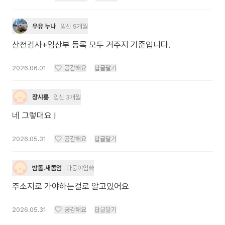
우유 누나
임신 9개월
산전검사+임산부 등록 모두 거주지 기준입니다.
2026.06.01
공감해요
답글달기
장샤롱
임신 3개월
네 그렇대요 !
2026.05.31
공감해요
답글달기
밤톨.새콤엄
다둥이엄빠
주소지로 가야하는걸로 알고있어요
2026.05.31
공감해요
답글달기