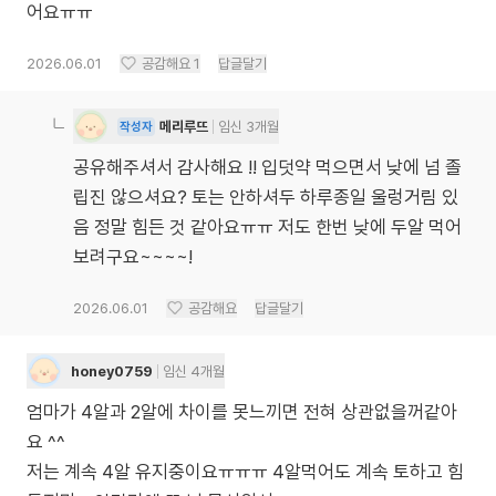
어요ㅠㅠ
2026.06.01
공감해요
1
답글달기
메리루뜨
임신 3개월
작성자
공유해주셔서 감사해요 !! 입덧약 먹으면서 낮에 넘 졸
립진 않으셔요? 토는 안하셔두 하루종일 울렁거림 있
음 정말 힘든 것 같아요ㅠㅠ 저도 한번 낮에 두알 먹어
보려구요~~~~!
2026.06.01
공감해요
답글달기
honey0759
임신 4개월
엄마가 4알과 2알에 차이를 못느끼면 전혀 상관없을꺼같아
요 ^^
저는 계속 4알 유지중이요ㅠㅠㅠ 4알먹어도 계속 토하고 힘