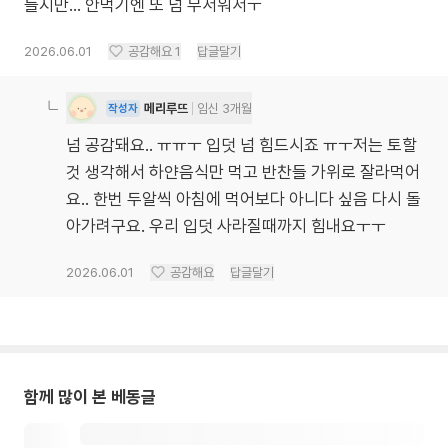
들지만... 안먹기엔 또 넘 무서워서ㅜ
2026.06.01
공감해요
1
답글달기
메리루뜨
임신 3개월
작성자
넘 공감돼요.. ㅠㅠㅜ 입덧 넘 힘드시죠 ㅠㅜ저는 토할
것 생각해서 하얀음식만 먹고 반찬들 가위로 잘라먹어
요.. 한번 두알씩 아침에 먹어보다 아니다 싶음 다시 돌
아가려구요. 우리 입덧 사라질때까지 힘내요ㅜㅜ
2026.06.01
공감해요
답글달기
함께 많이 본 베동글