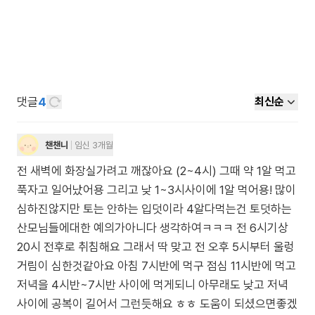
댓글
4
최신순
챈챈니
임신 3개월
전 새벽에 화장실가려고 깨잖아요 (2~4시) 그때 약 1알 먹고
푹자고 일어났어용 그리고 낮 1~3시사이에 1알 먹어용! 많이
심하진않지만 토는 안하는 입덧이라 4알다먹는건 토덧하는
산모님들에대한 예의가아니다 생각하여ㅋㅋㅋ 전 6시기상
20시 전후로 취침해요 그래서 딱 맞고 전 오후 5시부터 울렁
거림이 심한것같아요 아침 7시반에 먹구 점심 11시반에 먹고
저녁을 4시반~7시반 사이에 먹게되니 아무래도 낮고 저녁
사이에 공복이 길어서 그런듯해요 ㅎㅎ 도움이 되셨으면좋겠