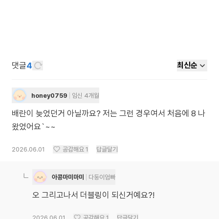
댓글
4
최신순
honey0759
임신 4개월
배란이 늦었던거 아닐까요? 저는 그런 경우여서 처음에 8 나
왔었어요`~~
2026.06.01
공감해요
1
답글달기
아콩마미마미
다둥이엄빠
오 그리고나서 더블링이 되신거예요?!
2026.06.01
공감해요
1
답글달기