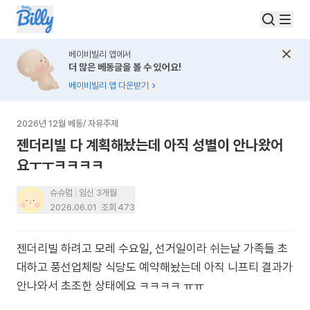
베이비빌리 앱에서
더 많은 베동글을 볼 수 있어요!
베이비빌리 앱 다운받기
2026년 12월 베동
/
자유주제
젠더리빌 다 계획해놨는데 아직 성별이 안나왔어
요ㅜㅜㅋㅋㅋㅋ
슈슈멈
임신 3개월
2026.06.01
조회
473
젠더리빌 하려고 모레 수요일, 선거일이라 쉬는날 가족들 초
대하고 풍선업체랑 식당도 예약해놨는데 아직 니프티 결과가
안나와서 초조한 상태에요 ㅋㅋㅋㅋ ㅠㅠ