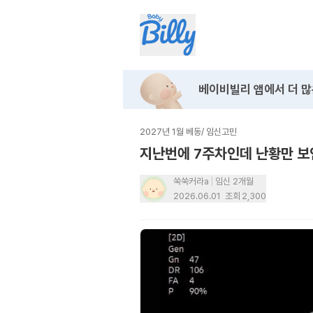
베이비빌리 앱에서
더 많
2027년 1월 베동
/
임신고민
지난번에 7주차인데 난황만 보
쑥쑥커라a
임신 2개월
2026.06.01
조회
2,300