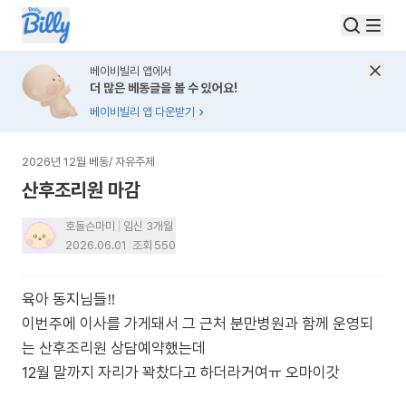
베이비빌리 앱에서
더 많은 베동글을 볼 수 있어요!
베이비빌리 앱 다운받기
2026년 12월 베동
/
자유주제
산후조리원 마감
호돌슨마미
임신 3개월
2026.06.01
조회
550
육아 동지님들‼️
이번주에 이사를 가게돼서 그 근처 분만병원과 함께 운영되
는 산후조리원 상담예약했는데
12월 말까지 자리가 꽉찼다고 하더라거여ㅠ 오마이갓