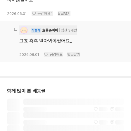
시지않을까요
2026.06.01
공감해요
1
답글달기
호돌슨마미
임신 3개월
작성자
그쵸 흑흑 알아봐야궜어요..
2026.06.01
공감해요
답글달기
함께 많이 본 베동글