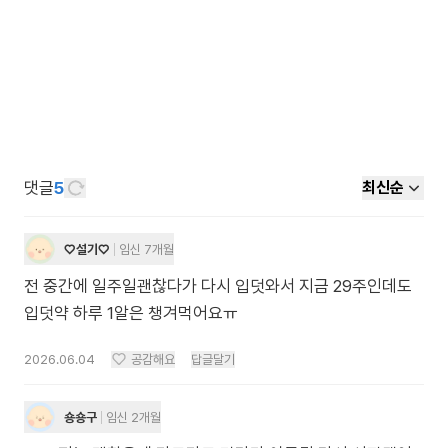
댓글
5
최신순
♡설기♡
임신 7개월
전 중간에 일주일괜찮다가 다시 입덧와서 지금 29주인데도
입덧약 하루 1알은 챙겨먹어요ㅠ
2026.06.04
공감해요
답글달기
숑숑구
임신 2개월