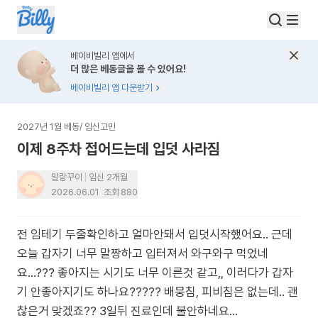
베이비빌리 앱에서
더 많은 베동글을 볼 수 있어요!
베이비빌리 앱 다운받기
2027년 1월 베동
/
임신고민
이제 8주차 접어드는데 입덧 사라짐
말랑꾸이
임신 2개월
2026.06.01
조회
880
전 임테기 두줄확인하고 얼마안돼서 입덧시작했어요.. 근데
오늘 갑자기 너무 말짱하고 입터져서 와구와구 먹었네
요...??? 좋아지는 시기도 너무 이른것 같고,, 이러다가 갑자
기 안좋아지기도 하나요????? 배뭉침, 피비침은 없는데.. 괜
찮은거 맞겠죠?? 3일뒤 진료인데 불안하네요...