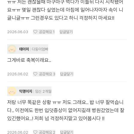
ㅠㅠ 저는 괜찮을때 마구마구 먹다가 이틀뒤 다시 시작됐어
요ㅠㅠ 몇일 괜찮다 싶었는데 아침에 일어나자마자 속이 니
글니글ㅠㅠ 그런경우도 있다고 하니 걱정하지 마세요!!
2026.06.03
공감해요
1
답글달기
태이미
다둥이엄빠
그게바로 축복이래요..
2026.06.02
공감해요
3
답글달기
익명이지
임신 2개월
저랑 너무 똑같은 상황 ㅠㅠ 저도 그래요.. 밥 너무 잘먹습니
다.. 이전에도 한번 입덧증상이 없어지길래 병원갔었는데 잘
있긴했어요..! 저희 넘 걱정하지말고 있어봅시다 !!
2026.06.02
공감해요
2
답글달기