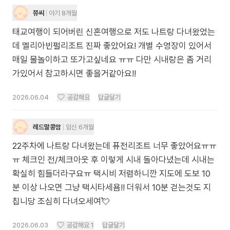
쮸씨
아기 8개월
태교여행이 되어버린 신혼여행으로 저도 나트랑 다녀왔었는
데 멜리아빈펄리조트 진짜 좋았어요! 개별 수영장이 있어서
매일 물놀이하고 또가고싶네요 ㅠㅠ 다만 시내랑은 좀 거리
가있어서 참고하시면 좋을거같아요!!
2026.06.04
공감해요
답글달기
레드말콩맘
임신 6개월
22주차에 나트랑 다녀왔는데 퓨전리조트 너무 좋았어요ㅠㅠ
ㅠ 체크인 전/체크아웃 후 이렇게 시내 돌아다녔는데 시내는
확실히 힘들더라구요ㅠ 택시비 저렴하니깐 지도에 도보 10
분 이상 나오면 그냥 택시타세욤!! 더워서 10분 걷는것도 지
칩니당 조심히 다녀오세여💘
2026.06.03
공감해요
1
답글달기