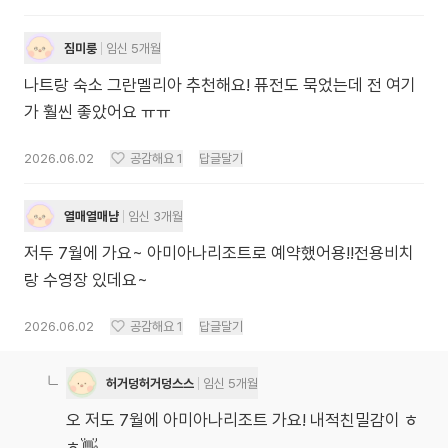
짐미룽
임신 5개월
나트랑 숙소 그란멜리아 추천해요! 퓨전도 묵었는데 전 여기
가 훨씬 좋았어요 ㅠㅠ
2026.06.02
공감해요
1
답글달기
열매열매냠
임신 3개월
저두 7월에 가요~ 아미아나리조트로 예약했어용!!전용비치
랑 수영장 있데요~
2026.06.02
공감해요
1
답글달기
허거덩허거덩스스
임신 5개월
오 저도 7월에 아미아나리조트 가요! 내적친밀감이 ㅎ
ㅎ👋