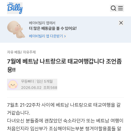
베이비빌리 앱에서
더 많은 베동글을 볼 수 있어요!
베이비빌리 앱 다운받기
자유 베동
/
자유주제
7월에 베트남 나트랑으로 태교여행갑니다 조언좀
용!!
무등빠더
임신 5개월
2026.06.02
조회
568
7월초 21-22주차 사이에 베트남 나트랑으로 태교여행을 갈
거같습니다.
다녀오신 분들중에 괜찮았던 숙소라던가 또는 베트남 여행이
처음인지라 임산부가 조심해야되는부분 챙겨야할용품들 알