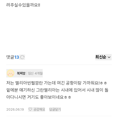
려주실수있을까요!!
댓글
13
최신순
복찌맘
임신 4개월
저는 멜리아빈펄깜란 가는데 여긴 공항이랑 가까워요!ㅎㅎ
밑에분 얘기하신 그란멜리아는 시내에 있어서 시내 많이 돌
아다니시면 거기도 좋아보이네요ㅎㅎ
2026.06.19
공감해요
답글달기