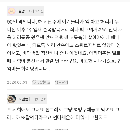
클맘
아기 2개월
90일 맘입니다. 하 지난주에 아기들다가 억 하고 허리가 무
너진 이후 1주일째 손목발목허리 죄다 삐그덕거려요. 진짜 처
음 허리통증 왔을땐 앞으로 평생 고통속에 살아야하나 패닉
이 왔었는데, 되도록 허리 안숙이고 스쿼트자세로 앉았다 일
어서고, 바닥생활 청산하니 좀 나아졌네요. 어깨펴주는 벨트
매니 힘이 분산돼서 한결 낫더라구요. 이또한 지나가겠죠..?
엄마들 화이팅입니다..
2026.06.03
공감해요
답글달기
모딴맘
다둥이엄빠
오 저희애도 그래요 전그래서 그냥 역방쿠에놓고 먹여요 그
러니까 또잘먹더라구요 엄마체온에 더워서 그럴지도..