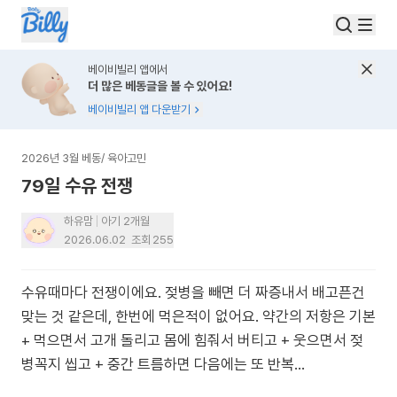
베이비빌리 앱에서
더 많은 베동글을 볼 수 있어요!
베이비빌리 앱 다운받기
2026년 3월 베동
/
육아고민
79일 수유 전쟁
하유맘
아기 2개월
2026.06.02
조회
255
수유때마다 전쟁이에요. 젖병을 빼면 더 짜증내서 배고픈건
맞는 것 같은데, 한번에 먹은적이 없어요. 약간의 저항은 기본
+ 먹으면서 고개 돌리고 몸에 힘줘서 버티고 + 웃으면서 젖
병꼭지 씹고 + 중간 트름하면 다음에는 또 반복…