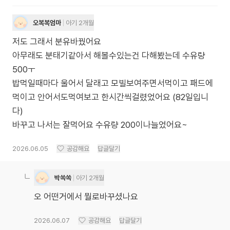
오복복엄마
아기 2개월
저도 그래서 분유바꿨어요
아무래도 분태기같아서 해볼수있는건 다해봤는데 수유량
500ㅜ
밥먹일때마다 울어서 달래고 모빌보여주면서먹이고 패드에
먹이고 안어서도먹여보고 한시간씩걸렸었어요 (82일입니
다)
바꾸고 나서는 잘먹어요 수유량 200이나늘었어요~
2026.06.05
공감해요
답글달기
박쏙쏙
아기 2개월
오 어떤거에서 뭘로바꾸셨나요
2026.06.07
공감해요
답글달기