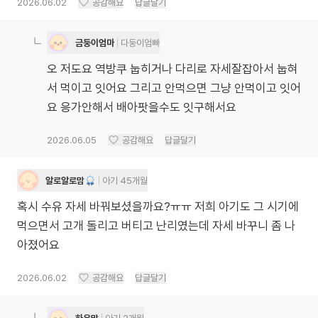
2026.06.02
공감해요
답글달기
금둥이엄마
다둥이엄빠
오 저도요 역방쿠 눕히거나 다리로 자세잘잡아서 눕혀
서 먹이고 잇어요 그리고 안먹으면 그냥 안먹이고 잇어
요 응가안해서 배아팟을수도 잇구해서요
2026.06.05
공감해요
답글달기
알로알로맘
아기 45개월
혹시 수유 자세 바꿔보셨을까요?ㅠㅠ 저희 아기도 그 시기에
먹으면서 고개 돌리고 버티고 난리였는데 자세 바꾸니 좀 나
아졌어요
2026.06.02
공감해요
답글달기