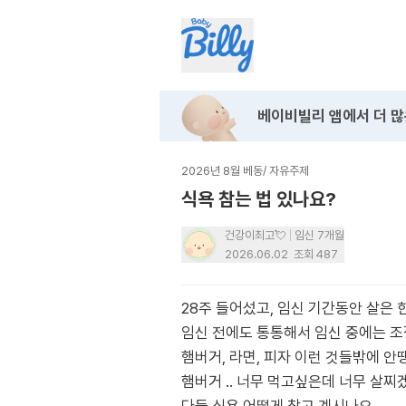
베이비빌리 앱에서
더 많
2026년 8월 베동
/
자유주제
식욕 참는 법 있나요?
건강이최고💘
임신 7개월
2026.06.02
조회
487
28주 들어섰고, 임신 기간동안 살은 한 8
임신 전에도 통통해서 임신 중에는 조
햄버거, 라면, 피자 이런 것들밖에 
햄버거 .. 너무 먹고싶은데 너무 살찌겠죠 