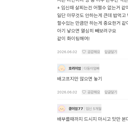
저는 라면이나 빵 등 너무 탄수만 먹
+ 임신때 살찌는건 어쩔수 없는거 같아
일단 아무것도 안하는게 큰데 밥먹고 
할수있는 만큼만 하는게 중요한거 같
아기 낳으면 열심히 빼보려구요
같이 화이팅해여!
2026.06.02
공감해요
답글달기
호리이맘
다둥이엄빠
배고프지만 않으면 놓기
2026.06.02
공감해요
답글달기
콩이맘77
임신 5개월
배부를때까지 드시지 마시고 맛만 본