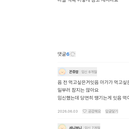
다들 식욕 어떻게 참고 계시나요
댓글
6
꼰쥬맘
임신 8개월
음 전 먹고싶은거잇음 아가가 먹고
일부러 참지는 않아요
임신했는데 당연히 땡기는게 잇음 먹
2026.06.03
공감해요
답글달기
셔니부니
임신 7개월