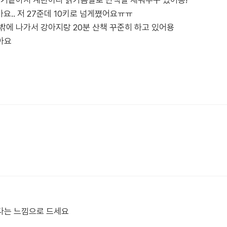
는거같아서 계란이나 닭가슴살로 단백질 채워주구 있어용!
요.. 저 27준데 10키로 넘게쪘어요ㅠㅠ
밖에 나가서 강아지랑 20분 산책 꾸준히 하고 있어용
아요
다는 느낌으로 드세요