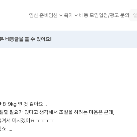
임신 준비
베동 모임
입점/광고 문의
임신
육아
은 베동글을 볼 수 있어요!
-9kg 찐 것 같아요 ..
절할 필요가 있다고 생각해서 조절을 하려는 마음은 큰데,
안땡겨서 미치겠어요 ㅜㅜㅜㅜ
....