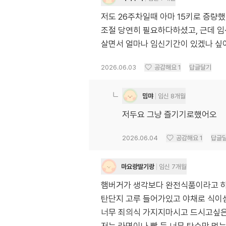
저도 26주차일때 아마 15키로 증량
조절 당연히 필요하다하셨고, 근데 
살면서 얼마나 임신기간이 있겠나 싶
2026.06.03
공감해요
1
답글달기
밈먀
임신 8개월
저두요 그냥 즐기기로했어오
2026.06.04
공감해요
1
답글
마요랑딸기랑
임신 7개월
햄버거가 생각보다 완전식품이라고 
탄단지 고루 들어가있고 야채로 식이
너무 죄의식 가지지마시고 드시고싶은