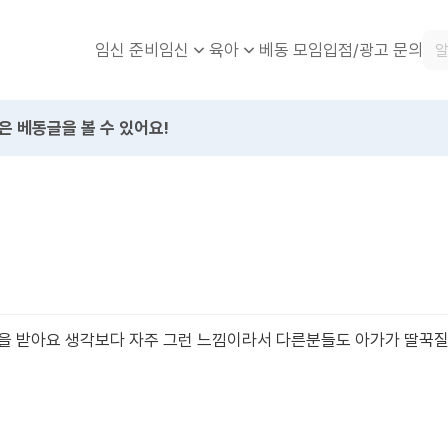
임신 준비
베동 모임
입점/광고 문의
임신
육아
은 베동글을 볼 수 있어요!
을 받아요 생각보다 자주 그런 느낌이라서 다른분들도 아가가 딸꾹질