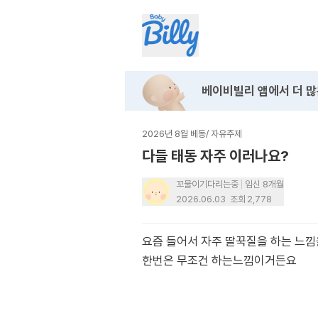
베이비빌리 앱에서
더 많
2026년 8월 베동
/
자유주제
다들 태동 자주 이러나요?
꼬물이기다리는중
임신 8개월
2026.06.03
조회
2,778
요즘 들어서 자주 딸꾹질을 하는 느낌
한번은 무조건 하는느낌이거든요