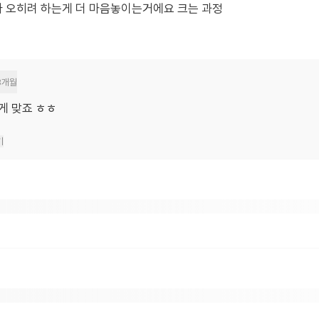
 오히려 하는게 더 마음놓이는거에요 크는 과정
8개월
게 맞죠 ㅎㅎ
기