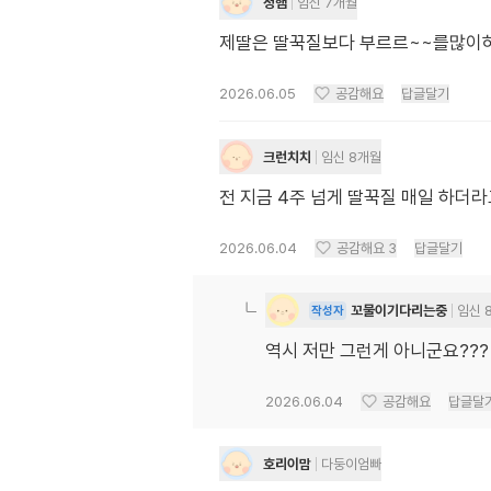
정햄
임신 7개월
제딸은 딸꾹질보다 부르르~~를많
2026.06.05
공감해요
답글달기
크런치치
임신 8개월
전 지금 4주 넘게 딸꾹질 매일 하더
2026.06.04
공감해요
3
답글달기
꼬물이기다리는중
임신 
작성자
역시 저만 그런게 아니군요???
2026.06.04
공감해요
답글달
호리이맘
다둥이엄빠