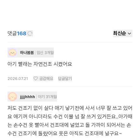
댓글
168
최신순
하나봄봄
임신 3개월
2026.07.21
공감해요
답글달기
jjjjhhhh
아기 31개월
저도 건조기 없이 살다 애기 낳기전에 사서 너무 잘 쓰고 있어
요 애기꺼 아니더라도 수건 이불 넘 잘 쓰거 있거든요..아가때
는 손수건 옷 빨아서 건조대에 널었고 돌 가까이 되어서는 손
수건 건조기에 돌럈어요 옷은 아직도 건조대에 널구요~