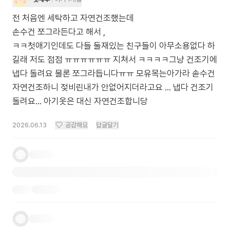
전 처음엔 세탁하고 자연건조했는데
손수건 쪼그라든다고 해서 ,
ㅋㅋ첫애기인데도 다들 둘재있는 친구들이 아무소용없다 하
길래 저도 점점 ㅠㅠㅠㅠㅠㅠ 지쳐서 ㅋㅋㅋㅋ그냥 건조기에
냅다 돌려요 물론 쪼그라듭니다ㅠㅠ 모유목는아가라 솓수건
자연건조하니 젖비린내가 안없어지더라고요 ... 냅다 건조기
돌려요... 아기옷은 대신 자연건조합니당
2026.06.13
공감해요
답글달기