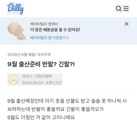
베이비빌리 앱에서
더 많은 베동글을 볼 수 있어요!
베이비빌리 앱 다운받기
2026년 9월 베동
/
자유주제
9월 출산준비 반팔? 긴팔?!
와리니
다둥이엄빠
2026.06.03
조회
1,237
9월 출산예정인데 아기 옷을 선물도 받고 슬슬 옷 하나씩 사
보려하는데 반팔이 좋을까요 긴팔이 좋을까오?!
9월도 더웠던 거 같아 고미니에요