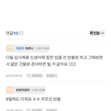
댓글
10
최신순
와리니
다둥이엄빠
작성자
다들 감사해용 신생아때 잠깐 입을 건 반팔로 하고 그때보면
서 얇은 긴팔로 준비하면 될 거 같아요 👍🏻🤍
2026.06.10
공감해요
답글달기
빈땅이엄마
다둥이엄빠
9월에도 더워요 ㅎㅎ 무조건 반팔
2026.06.10
공감해요
답글달기