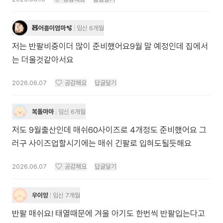
🧸어흥이엄마🫧
임신 6개월
저는 반팔비중이더 많이 준비했어요9월 말 예정인데 집에서
는 더울것같아서요
2026.06.07
공감해요
답글달기
복돌마마
임신 6개월
저도 9월출산인데 매쉬60사이즈로 4개정도 준비했어요 그
러구 사이즈업할시기에는 매쉬 긴팔로 입혀도될듯해요
2026.06.07
공감해요
답글달기
우이앙
임신 7개월
반팔 매쉬요! 태열때문에 겨울 아기도 한번씩 반팔입는다고