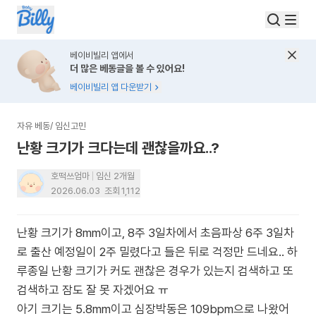
베이비빌리 앱에서
더 많은 베동글을 볼 수 있어요!
베이비빌리 앱 다운받기
자유 베동
/
임신고민
난황 크기가 크다는데 괜찮을까요..?
호떡쓰엄마
임신 2개월
2026.06.03
조회
1,112
난황 크기가 8mm이고, 8주 3일차에서 초음파상 6주 3일차
로 출산 예정일이 2주 밀렸다고 들은 뒤로 걱정만 드네요.. 하
루종일 난황 크기가 커도 괜찮은 경우가 있는지 검색하고 또
검색하고 잠도 잘 못 자겠어요 ㅠ
아기 크기는 5.8mm이고 심장박동은 109bpm으로 나왔어