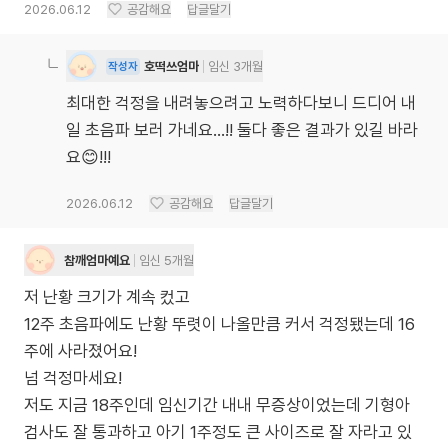
2026.06.12
공감해요
답글달기
호떡쓰엄마
임신 3개월
작성자
최대한 걱정을 내려놓으려고 노력하다보니 드디어 내
일 초음파 보러 가네요...!! 둘다 좋은 결과가 있길 바라
요😊!!!
2026.06.12
공감해요
답글달기
참깨엄마예요
임신 5개월
저 난황 크기가 계속 컸고
12주 초음파에도 난황 뚜렷이 나올만큼 커서 걱정됐는데 16
주에 사라졌어요!
넘 걱정마세요!
저도 지금 18주인데 임신기간 내내 무증상이었는데 기형아
검사도 잘 통과하고 아기 1주정도 큰 사이즈로 잘 자라고 있