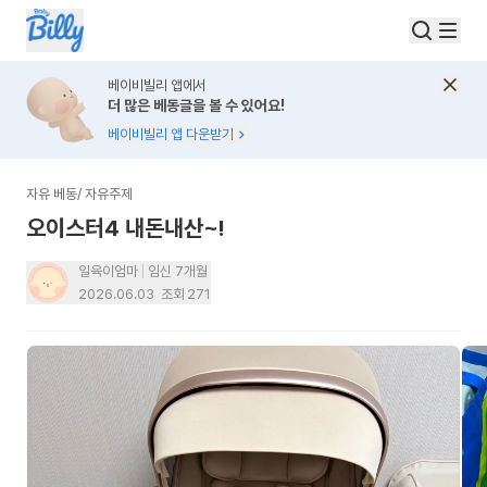
베이비빌리 앱에서
더 많은 베동글을 볼 수 있어요!
베이비빌리 앱 다운받기
자유 베동
/
자유주제
오이스터4 내돈내산~!
일육이엄마
임신 7개월
2026.06.03
조회
271