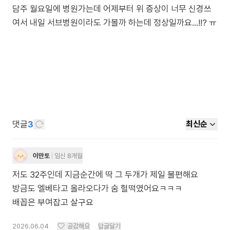
담주 월요일에 병원가는데 어제부터 위 증상이 너무 신경쓰
여서 내일 서브병원이라도 가볼까 하는데 정상일까요…!!? ㅠ
댓글
3
최신순
이만토
임신 8개월
저도 32주인데 지금순간에 딱 그 두개가 제일 불편해요
방금도 엘베타고 올라오다가 숨 헐떡였어요ㅋㅋㅋ
배꼽은 부여잡고 살구요
2026.06.04
공감해요
답글달기