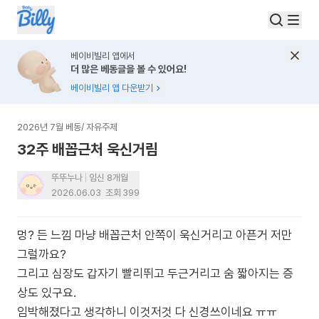
베이비빌리 앱에서
더 많은 베동글을 볼 수 있어요!
베이비빌리 앱 다운받기
2026년 7월 베동
/
자유주제
32주 배꼽근처 욱신거림
뚜뚜누나
임신 8개월
2026.06.03
조회
399
멍? 든 느낌 마냥 배꼽근처 안쪽이 욱신거리고 아픈거 저만
그럴까요?
그리고 심장도 갑자기 빨리뛰고 두근거리고 숨 짧아지는 증
상도 있구요.
임박해졌다고 생각하니 이것저것 다 신경쓰이네요 ㅠㅠ