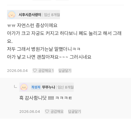
시후시준사랑이
임신 8개월
ㅠㅠ 자연스런 증상이에요
아가가 크고 자궁도 커지고 하다보니 폐도 눌리고 해서 그래
요.
저두 그래서 병원가는날 말했더니ㅋㅋ
아가 낳고 나면 괜찮아져요~~~ 그러시네요
2026.06.04
공감해요
1
답글달기
뚜뚜누나
임신 8개월
작성자
흑 감사함니닷 !!!!! ㅋㅋㅋㅌ
2026.06.04
공감해요
답글달기