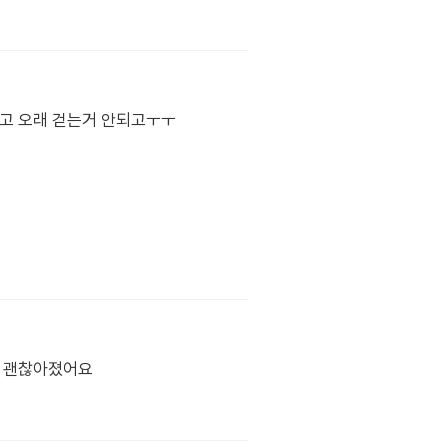
프고 오래 걷는거 안되고ㅜㅜ
쫌 괜찮아졌어요