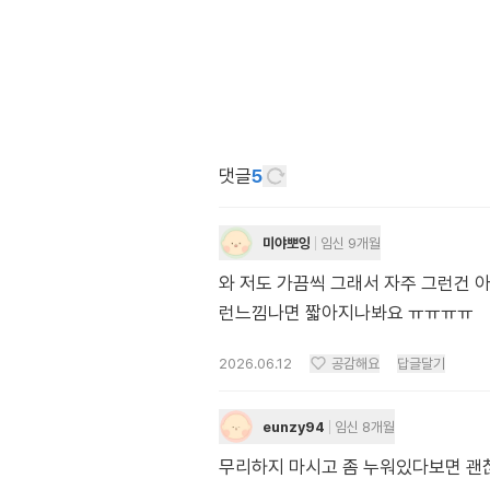
댓글
5
미야뽀잉
임신 9개월
와 저도 가끔씩 그래서 자주 그런건 
런느낌나면 짧아지나봐요 ㅠㅠㅠㅠ
2026.06.12
공감해요
답글달기
eunzy94
임신 8개월
무리하지 마시고 좀 누워있다보면 괜