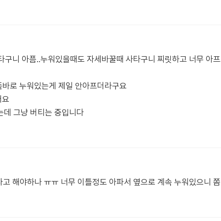
 사타구니 아픔..누워있을때도 자세바꿀때 사타구니 찌릿하고 너무 아
 똑바로 누워있는게 제일 안아프더라구요
어요
는데 그냥 버티는 중입니다
다고 해야하나 ㅠㅠ 너무 이틀정도 아파서 옆으로 계속 누워있으니 