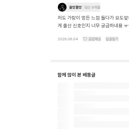
올망똘망
임신 9개월
저도 가랑이 멍든 느낌 들다가 요도앞
게 출산 신호인지 너무 궁금하네용 ㅠ
2026.06.04
공감해요
답글달기
함께 많이 본 베동글