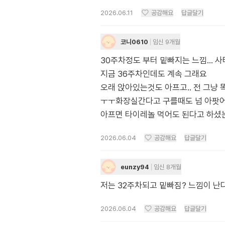
2026.06.11
공감해요
답글달기
코니0610
임신 9개월
30주차정도 부터 밑빠지는 느낌...
지금 36주차인데도 계속 그래요
오래 앉아있는것도 아프고.. 전 그냥
ㅜㅜ화장실간다고 구를때도 넘 아팟
아프면 타이레놀 먹어도 된다고 하셨
2026.06.04
공감해요
답글달기
eunzy94
임신 8개월
저는 32주차되고 밑빠짐? 느낌이 난
2026.06.04
공감해요
답글달기