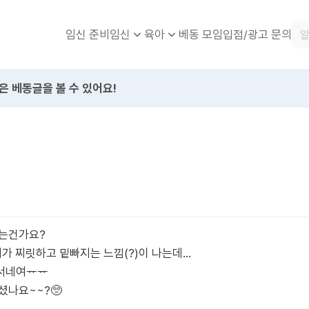
임신 준비
베동 모임
입점/광고 문의
임신
육아
은 베동글을 볼 수 있어요!
드는건가요?
배가 찌릿하고 밑빠지는 느낌(?)이 나는데…
낯서네여ᅲᅲ
셨나요~~?🥺