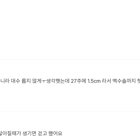
아니라 대수 롭지 않게ㅜ생각햇는데 27주에 1.5cm 라서 맥수술까지
찮아질때가 생기면 걷고 했어요