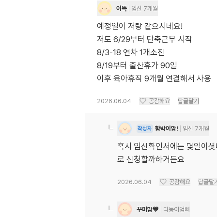
이똑
임신 7개월
예정일이 저랑 같으시네요!
저도 6/29부터 단축근무 시작
8/3-18 연차 1개소진
8/19부터 출산휴가 90일
이후 육아휴직 9개월 연결해서 사용
2026.06.04
공감해요
답글달기
함박이맘!
임신 7개월
작성자
혹시 임신확인서에는 몇일이셧나
로 신청할까하거든요
2026.06.04
공감해요
답글달
꾸미맘💙
다둥이엄빠