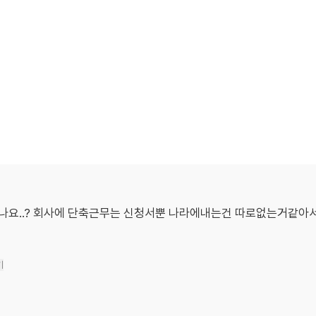
요..? 회사에 단축근무는 신청서뿐 나라에내는건 따로없는거같아서
기