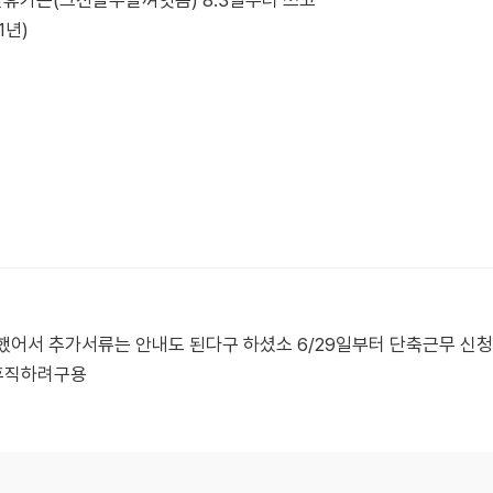
산휴가는(그전날주말껴잇음) 8.3일부터 쓰고
1년)
했어서 추가서류는 안내도 된다구 하셨소 6/29일부터 단축근무 신
아휴직하려구용