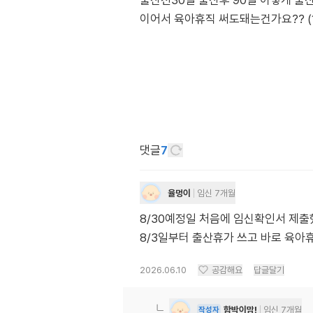
출산전30일 출산후 90일 이렇게 출
이어서 육아휴직 써도돼는건가요?? (
댓글
7
율멍이
임신 7개월
8/30예정일 처음에 임신확인서 제출
8/3일부터 출산휴가 쓰고 바로 육
2026.06.10
공감해요
답글달기
함박이맘!
임신 7개월
작성자