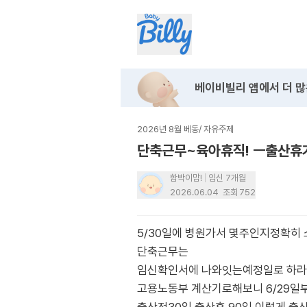
베이비빌리 앱에서
더 많
2026년 8월 베동
/
자유주제
단축근무~육아휴직! ㅡ출산휴
함박이맘!
임신 7개월
2026.06.04
조회
752
5/30일에 병원가서 몇주인지정확히
단축근무는
임신확인서에 나와잇는예정일로 하라
고용노동부 계산기로해보니 6/29일