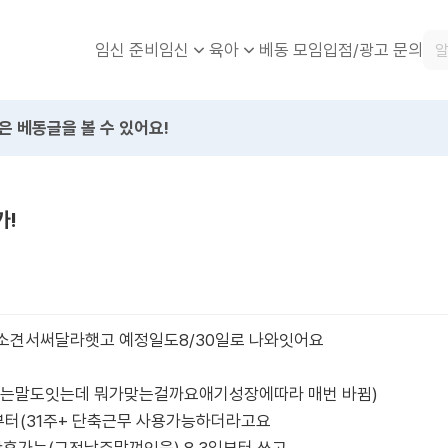
임신 준비
베동 모임
입점/광고 문의
임신
육아
은 베동글을 볼 수 있어요!
가!
 소견서써달라햇고 예정일도8/30일로 나와잇어요
는말도잇는데 뭐가맞는걸까요애기성장에따라 매번 바뀜)
부터(31주+ 단축근무 사용가능하더라고요