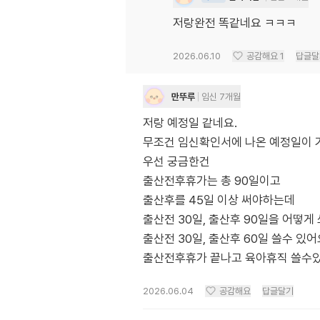
저랑완전 똑같네요 ㅋㅋㅋ
2026.06.10
공감해요
1
답글달
만뚜루
임신 7개월
저랑 예정일 같네요.
무조건 임신확인서에 나온 예정일이 
우선 궁금한건
출산전후휴가는 총 90일이고
출산후를 45일 이상 써야하는데
출산전 30일, 출산후 90일을 어떻게
출산전 30일, 출산후 60일 쓸수 있어
출산전후휴가 끝나고 육아휴직 쓸수
2026.06.04
공감해요
답글달기