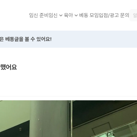
임신 준비
베동 모임
입점/광고 문의
임신
육아
은 베동글을 볼 수 있어요!
작했어요