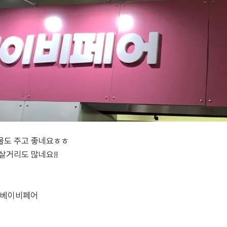
물도 주고 좋네요ㅎㅎ
살거리도 많네요!!
산베이비페어