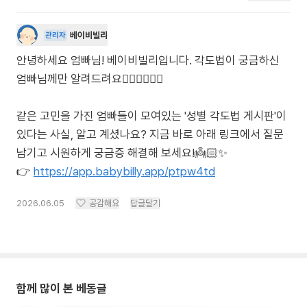
베이비빌리
관리자
안녕하세요 엄빠님! 베이비빌리입니다. 각도법이 궁금하신
엄빠님께만 알려드려요🙋🏻‍♀️🙋🏻‍♂️
같은 고민을 가진 엄빠들이 모여있는 '성별 각도법 게시판'이
있다는 사실, 알고 계셨나요? 지금 바로 아래 링크에서 질문
남기고 시원하게 궁금증 해결해 보세요!👼🏻✨
👉
https://app.babybilly.app/ptpw4td
2026.06.05
공감해요
답글달기
함께 많이 본 베동글