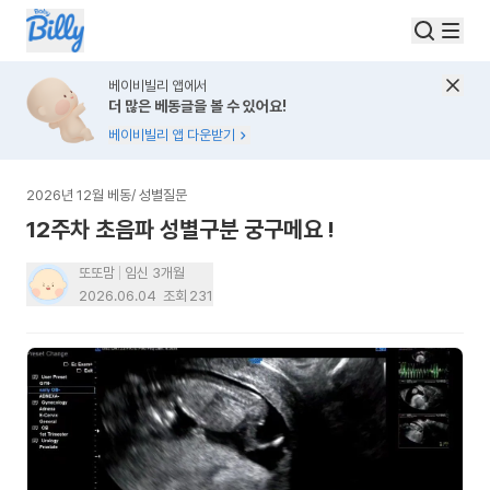
베이비빌리 앱에서
더 많은 베동글을 볼 수 있어요!
베이비빌리 앱 다운받기
2026년 12월 베동
/
성별질문
12주차 초음파 성별구분 궁구메요 !
또또맘
임신 3개월
2026.06.04
조회
231