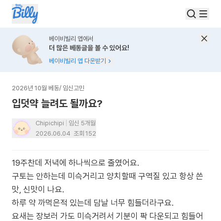
베이비빌리 앱에서
더 많은 베동글을 볼 수 있어요!
베이비빌리 앱 다운받기
2026년 10월 베동
/
임신고민
입덧약 늘려도 될까요?
Chipichipi
임신 5개월
2026.06.04
조회
152
19주찬데 저녁에 하나씩으로 줄였어요.
구토는 안하는데 미슥거리고 양치할때 구역질 있고 항상 쓴
맛, 신맛이 나요.
하루 약 까먹은적 있는데 담날 너무 힘들더라구요.
요새는 장보러 가도 미슥거려서 기분이 팍 다운되고 힘들어